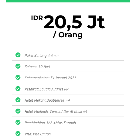
20,5 Jt
IDR
/ Orang
Paket Bintang ⭐⭐⭐⭐
Selama: 10 Hari
Keberangkatan: 31 Januari 2021
Pesawat: Saudia Airlines PP
Hotel Mekah: DoubleTree ⭐4
Hotel Madinah: Concord Dar Al Khair⭐4
Pembimbing: Ust. Ahlus Sunnah
Visa: Visa Umroh