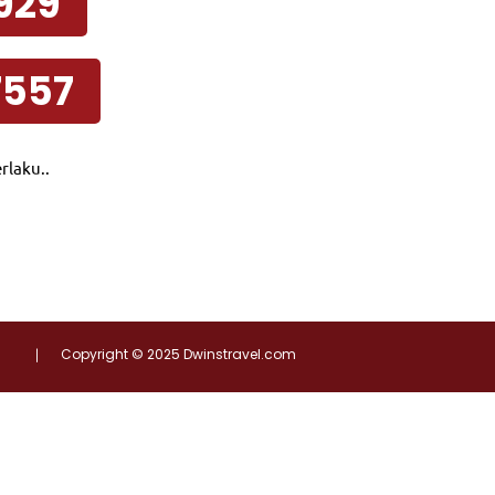
9929
7557
rlaku..
Copyright © 2025 Dwinstravel.com
|