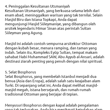
4. Peninggalan Kesultanan Utsmaniyah
Kesultanan Utsmaniyah, yang berkuasa selama lebih dari
enam abad, meninggalkan warisan yang tak ternilai. Selain
Masjid Biru dan Istana Topkapi, Anda dapat
mengunjungi Masjid Süleymaniye, yang dibangun oleh
arsitek legendaris Mimar Sinan atas perintah Sultan
Süleyman yang Agung.
Masjid ini adalah contoh sempurna arsitektur Ottoman
dengan kubah besar, menara ramping, dan taman yang
indah. Selain itu, Kompleks Eyüp Sultan, tempat makam
sahabat Nabi Muhammad SAW, Abu Ayyub al-Ansari, adalah
destinasi ziarah penting yang penuh dengan nilai spiritual.
5. Selat Bosphorus
Selat Bosphorus, yang membelah Istanbul menjadi dua
benua (Asia dan Eropa), adalah salah satu keajaiban alam
Turki. Di sepanjang selat ini, Anda dapat melihat masjid-
masjid megah, istana bersejarah, dan rumah-rumah
tradisional Ottoman yang berjajar di tepian.
Menyusuri Bosphorus dengan kapal adalah pengalaman
yang tak terlupakan. Anda bisa menikmati keindahan alam