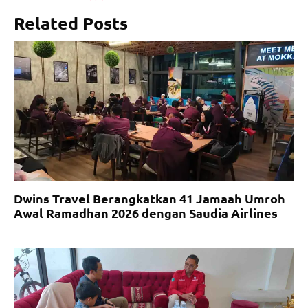
Related Posts
Dwins Travel Berangkatkan 41 Jamaah Umroh
Awal Ramadhan 2026 dengan Saudia Airlines