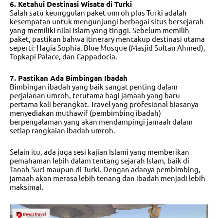
6. Ketahui Destinasi Wisata di Turki
Salah satu keunggulan paket umroh plus Turki adalah
kesempatan untuk mengunjungi berbagai situs bersejarah
yang memiliki nilai Islam yang tinggi. Sebelum memilih
paket, pastikan bahwa itinerary mencakup destinasi utama
seperti: Hagia Sophia, Blue Mosque (Masjid Sultan Ahmed),
Topkapi Palace, dan Cappadocia.
7. Pastikan Ada Bimbingan Ibadah
Bimbingan ibadah yang baik sangat penting dalam
perjalanan umroh, terutama bagi jamaah yang baru
pertama kali berangkat. Travel yang profesional biasanya
menyediakan muthawif (pembimbing ibadah)
berpengalaman yang akan mendampingi jamaah dalam
setiap rangkaian ibadah umroh.
Selain itu, ada juga sesi kajian Islami yang memberikan
pemahaman lebih dalam tentang sejarah Islam, baik di
Tanah Suci maupun di Turki. Dengan adanya pembimbing,
jamaah akan merasa lebih tenang dan ibadah menjadi lebih
maksimal.