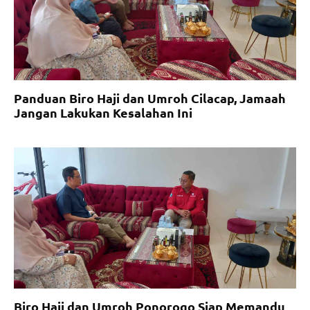
Panduan Biro Haji dan Umroh Cilacap, Jamaah
Jangan Lakukan Kesalahan Ini
Biro Haji dan Umroh Ponorogo Siap Memandu