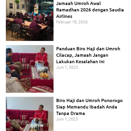
Jamaah Umroh Awal
Ramadhan 2026 dengan Saudia
Airlines
Februari 18, 2026
Panduan Biro Haji dan Umroh
Cilacap, Jamaah Jangan
Lakukan Kesalahan Ini
Juni 1, 2025
Biro Haji dan Umroh Ponorogo
Siap Memandu Ibadah Anda
Tanpa Drama
Juni 1, 2025