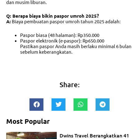
dan musim liburan.
Q: Berapa biaya bikin paspor umroh 2025?
A:
Biaya pembuatan paspor umroh tahun 2025 adalah:
Paspor biasa (48 halaman): Rp350.000
Paspor elektronik (e-paspor): Rp650.000
Pastikan paspor Anda masih berlaku minimal 6 bulan
sebelum keberangkatan.
Share:
Most Popular
Dwins Travel Berangkatkan 41