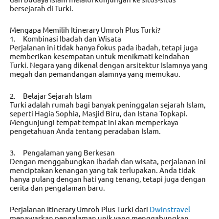
bersejarah di Turki.
Mengapa Memilih Itinerary Umroh Plus Turki?
1. Kombinasi Ibadah dan Wisata
Perjalanan ini tidak hanya fokus pada ibadah, tetapi juga
memberikan kesempatan untuk menikmati keindahan
Turki. Negara yang dikenal dengan arsitektur Islamnya yang
megah dan pemandangan alamnya yang memukau.
2. Belajar Sejarah Islam
Turki adalah rumah bagi banyak peninggalan sejarah Islam,
seperti Hagia Sophia, Masjid Biru, dan Istana Topkapi.
Mengunjungi tempat-tempat ini akan memperkaya
pengetahuan Anda tentang peradaban Islam.
3. Pengalaman yang Berkesan
Dengan menggabungkan ibadah dan wisata, perjalanan ini
menciptakan kenangan yang tak terlupakan. Anda tidak
hanya pulang dengan hati yang tenang, tetapi juga dengan
cerita dan pengalaman baru.
Perjalanan Itinerary Umroh Plus Turki dari
Dwinstravel
menawarkan pengalaman unik yang menggabungkan