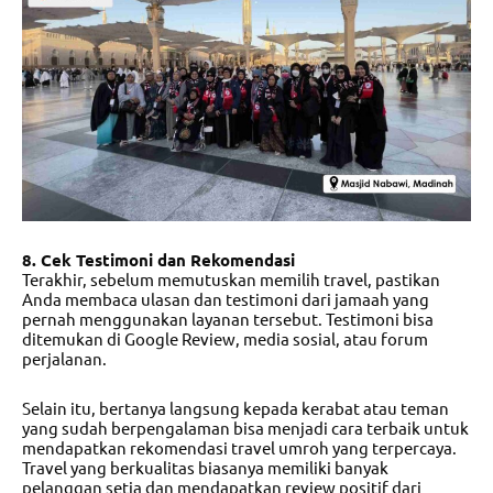
8. Cek Testimoni dan Rekomendasi
Terakhir, sebelum memutuskan memilih travel, pastikan
Anda membaca ulasan dan testimoni dari jamaah yang
pernah menggunakan layanan tersebut. Testimoni bisa
ditemukan di Google Review, media sosial, atau forum
perjalanan.
Selain itu, bertanya langsung kepada kerabat atau teman
yang sudah berpengalaman bisa menjadi cara terbaik untuk
mendapatkan rekomendasi travel umroh yang terpercaya.
Travel yang berkualitas biasanya memiliki banyak
pelanggan setia dan mendapatkan review positif dari