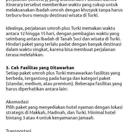
itinerary tersebut memberikan waktu yang cukup untuk
melaksanakan ibadah umroh dengan khusyuk tanpa harus
terburu-buru menuju destinasi wisata di Turki.
Idealnya, perjalanan umroh plus Turki memakan waktu
antara 12 hingga 15 hari, dengan pembagian waktu yang
seimbang antara ibadah di Tanah Suci dan wisata di Turki.
Hindari paket yang terlalu padat dengan banyak destinasi
dalam waktu singkat, karena bisa membuat perjalanan
terasa melelahkan.
3. Cek Fasilitas yang Ditawarkan
Setiap paket umroh plus Turki menawarkan fasilitas yang
berbeda, tergantung pada harga dan kategori paket
(standar, medium, atau premium). Beberapa fasilitas yang
harus diperhatikan antara lain:
Akomodasi
Pilih paket yang menyediakan hotel nyaman dengan lokasi
strategis di Makkah, Madinah, dan Turki. Minimal hotel
bintang 3 atau 4 untuk kenyamanan jamaah.
Transportasi