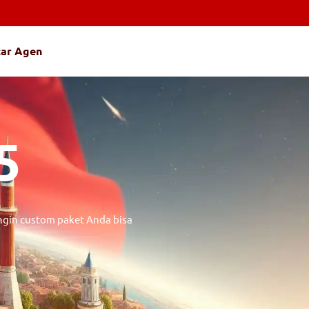
tar Agen
5
ingin custom paket Anda bisa