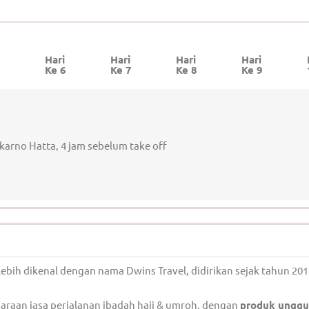
Hari
Hari
Hari
Hari
5
Ke 6
Ke 7
Ke 8
Ke 9
karno Hatta, 4 jam sebelum take off
lebih dikenal dengan nama Dwins Travel, didirikan sejak tahun 201
raan jasa perjalanan ibadah haji & umroh, dengan
produk unggu