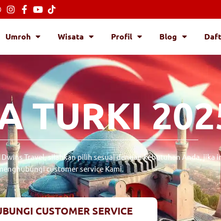
Umroh
Wisata
Profil
Blog
Daf
A TURKI 202
Dwins Travel, silahkan pilih sesuai dengan kebutuhan Anda, jika 
menghubungi customer service Kami.
BUNGI CUSTOMER SERVICE