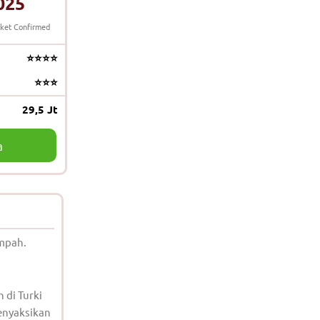
025
cket Confirmed
⭐⭐⭐⭐
⭐⭐⭐
29,5 Jt
a
impah.
 di Turki
enyaksikan