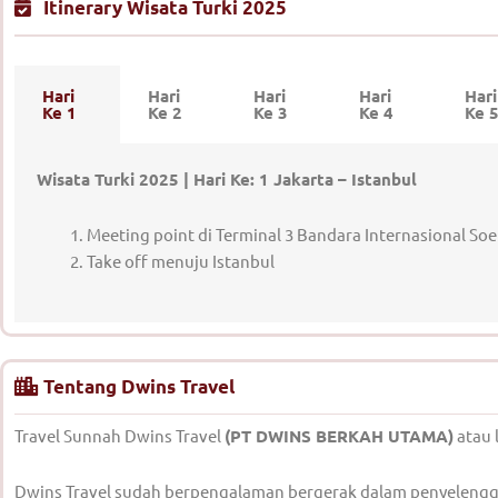
Itinerary Wisata Turki 2025
Hari
Hari
Hari
Hari
Hari
Ke 1
Ke 2
Ke 3
Ke 4
Ke 
Wisata Turki 2025 |
Hari Ke: 1 Jakarta – Istanbul
Meeting point di Terminal 3 Bandara Internasional Soe
Take off menuju Istanbul
Tentang Dwins Travel
Travel Sunnah Dwins Travel
(PT DWINS BERKAH UTAMA)
atau 
Dwins Travel sudah berpengalaman bergerak dalam penyelengga