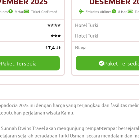
EMBER 2025
DESEMBER 2
rlines
9 Hari
Ticket Confirmed
Emirates Airlines
8 Hari
Ti
⭐⭐⭐⭐
Hotel Turki
⭐⭐⭐
Hotel Turki
17,4 Jt
Biaya
Paket Tersedia
Paket Tersedi
padocia 2025 ini dengan harga yang terjangkau dan fasilitas mel
kebutuhan perjalanan wisata Kamu.
el Sunnah Dwins Travel akan mengunjung tempat-tempat bersejarah
pelajaran sejarah peradaban Turki Usmani secara mendalam dan m