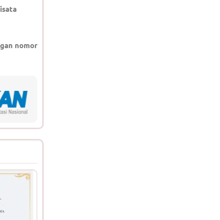
isata
gan nomor