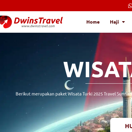
Lewati
ke
konten
Home
Haji
WISAT
Berikut merupakan paket Wisata Turki 2025 Travel Sunnah 
HU