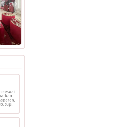
n sesuai
warkan.
nsparan,
 tutupi.