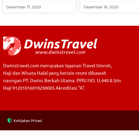
Desember 17, 2020
Desember 16, 2020
Dwinstravel.com merupakan layanan Travel Umroh,
Haji dan Wisata Halal yang berizin resmi dibawah
naungan PT. Dwins Berkah Utama. PPIU NO. U.440 & Izin
Haji 91201016818290005 Akreditasi “A”.
Kebijakan Privasi