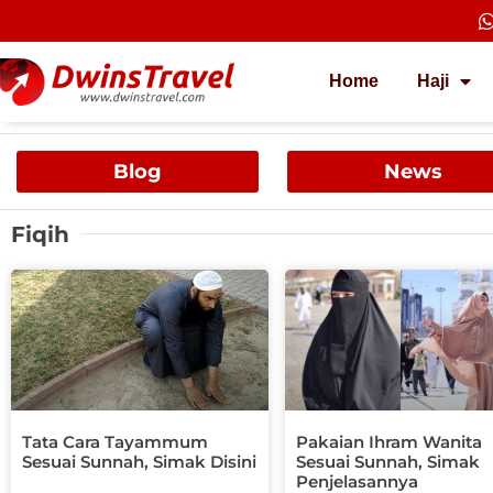
Lewati
ke
konten
Home
Haji
Blog
News
Fiqih
Tata Cara Tayammum
Pakaian Ihram Wanita
Sesuai Sunnah, Simak Disini
Sesuai Sunnah, Simak
Penjelasannya