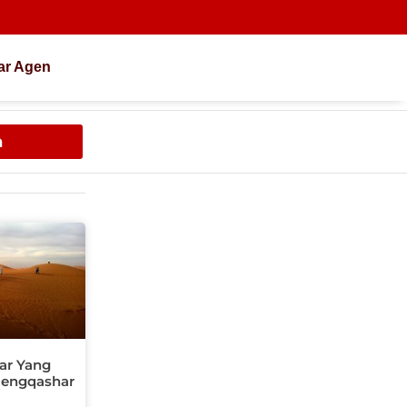
ar Agen
h
far Yang
Mengqashar