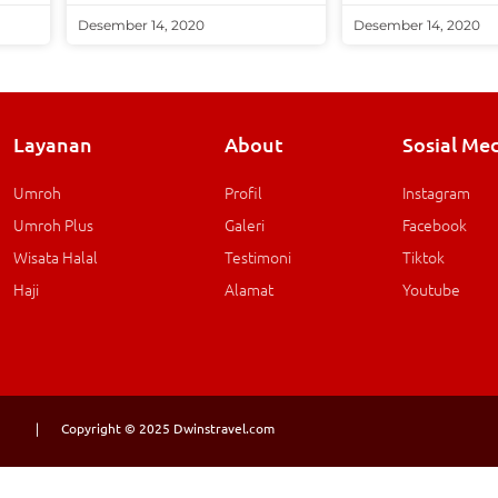
Desember 14, 2020
Desember 14, 2020
Layanan
About
Sosial Me
Umroh
Profil
Instagram
Umroh Plus
Galeri
Facebook
Wisata Halal
Testimoni
Tiktok
Haji
Alamat
Youtube
Copyright © 2025 Dwinstravel.com
|