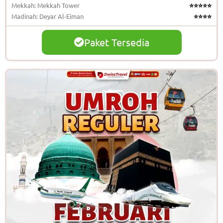
Mekkah: Mekkah Tower
⭐⭐⭐⭐⭐
Madinah: Deyar Al-Eiman
⭐⭐⭐⭐
Paket Tersedia