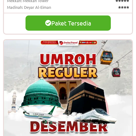
Mekkah: Mekkah Tower
⭐⭐⭐⭐⭐
Madinah: Deyar Al-Eiman
⭐⭐⭐⭐
Paket Tersedia