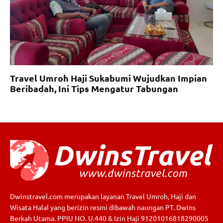
Travel Umroh Haji Sukabumi Wujudkan Impian
Beribadah, Ini Tips Mengatur Tabungan
Dwinstravel.com merupakan layanan Travel Umroh, Haji dan
Wisata Halal yang berizin resmi dibawah naungan PT. Dwins
Berkah Utama. PPIU NO. U.440 & Izin Haji 91201016818290005