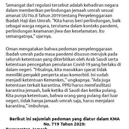
Semangat dari regulasi tersebut adalah kehadiran negara
dalam memberikan perlindungan jemaah umrah sesuai
amanat UU No.8 Tahun 2019 tentang Penyelenggaraan
Ibadah Haji dan Umrah. “Kita harus beri perlindungan, baik
sebagai warga negara, terutama dalam konteks pandemi,
perlindungan keamanan jiwa dan keselamatan. Itu
semangatnya,” ujarnya.
Oman mengatakan bahwa pedoman penyelenggaraan
ibadah umrah pada masa pandemi disusun merujuk pada
seluruh ketentuan yang diterbitkan oleh Arab Saudi serta
ketentuan pencegahan penularan Covid-19 yang berlaku di
dalam negeri. “Misalnya, kita masukkan syarat tidak
memiliki penyakit penyerta atau komorbid. Ini sudah
menjadi ketentuan Kemenkes,” ungkapnya. “Ada juga
ketentuan terkait karantina. PPIU harus memfasilitasi
karantina jemaah, baik ketika di Saudi dan ketika pulang.
Kita punya ketentuan, bahwa orang yang pulang dari luar
negeri, tidak hanya jamaah umrah saja, harus menjalani
karantina,” imbuhnya.
Berikut ini sejumlah pedoman yang diatur dalam KMA
No. 719 Tahun 2020:
Persyaratan Jemaah