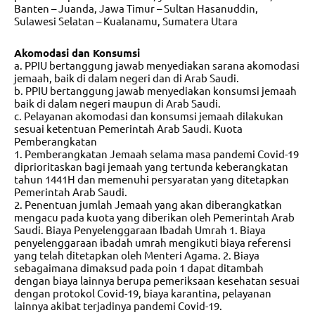
Banten – Juanda, Jawa Timur – Sultan Hasanuddin,
Sulawesi Selatan – Kualanamu, Sumatera Utara
Akomodasi dan Konsumsi
a. PPIU bertanggung jawab menyediakan sarana akomodasi
jemaah, baik di dalam negeri dan di Arab Saudi.
b. PPIU bertanggung jawab menyediakan konsumsi jemaah
baik di dalam negeri maupun di Arab Saudi.
c. Pelayanan akomodasi dan konsumsi jemaah dilakukan
sesuai ketentuan Pemerintah Arab Saudi. Kuota
Pemberangkatan
1. Pemberangkatan Jemaah selama masa pandemi Covid-19
diprioritaskan bagi jemaah yang tertunda keberangkatan
tahun 1441H dan memenuhi persyaratan yang ditetapkan
Pemerintah Arab Saudi.
2. Penentuan jumlah Jemaah yang akan diberangkatkan
mengacu pada kuota yang diberikan oleh Pemerintah Arab
Saudi. Biaya Penyelenggaraan Ibadah Umrah 1. Biaya
penyelenggaraan ibadah umrah mengikuti biaya referensi
yang telah ditetapkan oleh Menteri Agama. 2. Biaya
sebagaimana dimaksud pada poin 1 dapat ditambah
dengan biaya lainnya berupa pemeriksaan kesehatan sesuai
dengan protokol Covid-19, biaya karantina, pelayanan
lainnya akibat terjadinya pandemi Covid-19.