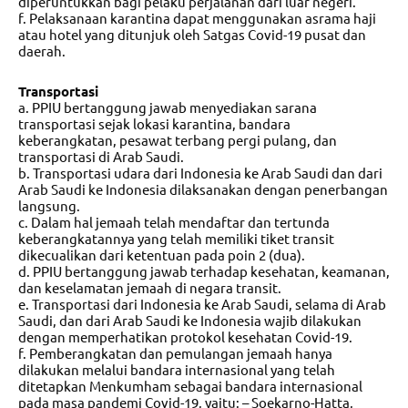
diperuntukkan bagi pelaku perjalanan dari luar negeri.
f. Pelaksanaan karantina dapat menggunakan asrama haji
atau hotel yang ditunjuk oleh Satgas Covid-19 pusat dan
daerah.
Transportasi
a. PPIU bertanggung jawab menyediakan sarana
transportasi sejak lokasi karantina, bandara
keberangkatan, pesawat terbang pergi pulang, dan
transportasi di Arab Saudi.
b. Transportasi udara dari Indonesia ke Arab Saudi dan dari
Arab Saudi ke Indonesia dilaksanakan dengan penerbangan
langsung.
c. Dalam hal jemaah telah mendaftar dan tertunda
keberangkatannya yang telah memiliki tiket transit
dikecualikan dari ketentuan pada poin 2 (dua).
d. PPIU bertanggung jawab terhadap kesehatan, keamanan,
dan keselamatan jemaah di negara transit.
e. Transportasi dari Indonesia ke Arab Saudi, selama di Arab
Saudi, dan dari Arab Saudi ke Indonesia wajib dilakukan
dengan memperhatikan protokol kesehatan Covid-19.
f. Pemberangkatan dan pemulangan jemaah hanya
dilakukan melalui bandara internasional yang telah
ditetapkan Menkumham sebagai bandara internasional
pada masa pandemi Covid-19, yaitu: – Soekarno-Hatta,