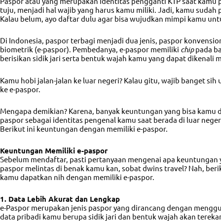
Paspor atau yang merupakan identitas pengganti KTP saat kamu 
tuju, menjadi hal wajib yang harus kamu miliki. Jadi, kamu sudah
Kalau belum, ayo daftar dulu agar bisa wujudkan mimpi kamu untuk
Di Indonesia, paspor terbagi menjadi dua jenis, paspor konvensio
biometrik (e-paspor). Pembedanya, e-paspor memiliki
chip
pada b
berisikan sidik jari serta bentuk wajah kamu yang dapat dikenali 
Kamu hobi jalan-jalan ke luar negeri? Kalau gitu, wajib banget si
ke e-paspor.
Mengapa demikian? Karena, banyak keuntungan yang bisa kamu 
paspor sebagai identitas pengenal kamu saat berada di luar nege
Berikut ini keuntungan dengan memiliki e-paspor.
Keuntungan Memiliki e-paspor
Sebelum mendaftar, pasti pertanyaan mengenai apa keuntungan y
paspor melintas di benak kamu kan, sobat dwins travel? Nah, ber
kamu dapatkan nih dengan memiliki e-paspor.
1. Data Lebih Akurat dan Lengkap
e-Paspor merupakan jenis paspor yang dirancang dengan meng
data pribadi kamu berupa sidik jari dan bentuk wajah akan terek