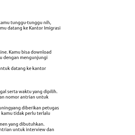
 kamu tunggu-tunggu nih,
amu datang ke Kantor Imigrasi
line. Kamu bisa download
au dengan mengunjungi
uuntuk datang ke kantor
al serta waktu yang dipilih.
an nomor antrian untuk
kuningyang diberikan petugas
 kamu tidak perlu terlalu
umen yang dibutuhkan.
ntrian untuk interview dan