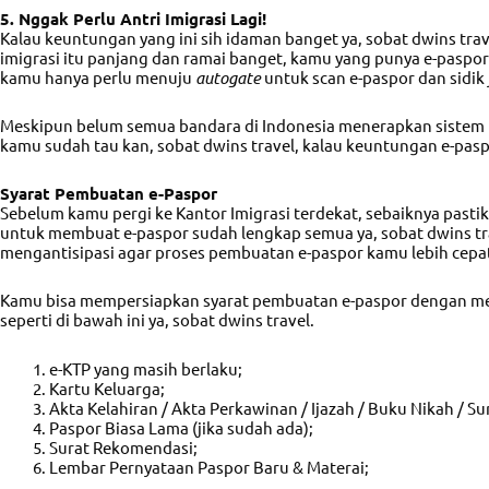
5. Nggak Perlu Antri Imigrasi Lagi!
Kalau keuntungan yang ini sih idaman banget ya, sobat dwins trav
imigrasi itu panjang dan ramai banget, kamu yang punya e-paspor 
kamu hanya perlu menuju
autogate
untuk scan e-paspor dan sidik 
Meskipun belum semua bandara di Indonesia menerapkan sistem
kamu sudah tau kan, sobat dwins travel, kalau keuntungan e-pas
Syarat Pembuatan e-Paspor
Sebelum kamu pergi ke Kantor Imigrasi terdekat, sebaiknya past
untuk membuat e-paspor sudah lengkap semua ya, sobat dwins tra
mengantisipasi agar proses pembuatan e-paspor kamu lebih cepat
Kamu bisa mempersiapkan syarat pembuatan e-paspor dengan 
seperti di bawah ini ya, sobat dwins travel.
e-KTP yang masih berlaku;
Kartu Keluarga;
Akta Kelahiran / Akta Perkawinan / Ijazah / Buku Nikah / Su
Paspor Biasa Lama (jika sudah ada);
Surat Rekomendasi;
Lembar Pernyataan Paspor Baru & Materai;