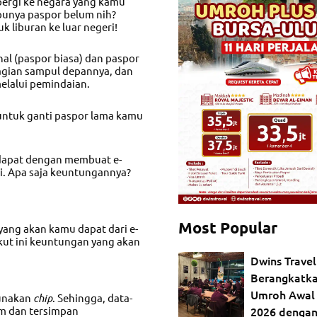
pergi ke negara yang kamu
 punya paspor belum nih?
 liburan ke luar negeri!
nal (paspor biasa) dan paspor
agian sampul depannya, dan
melalui pemindaian.
h untuk ganti paspor lama kamu
dapat dengan membuat e-
ri. Apa saja keuntungannya?
Most Popular
ang akan kamu dapat dari e-
ikut ini keuntungan yang akan
Dwins Travel
Berangkatk
Umroh Awal
gunakan
chip
. Sehingga, data-
2026 dengan
am dan tersimpan