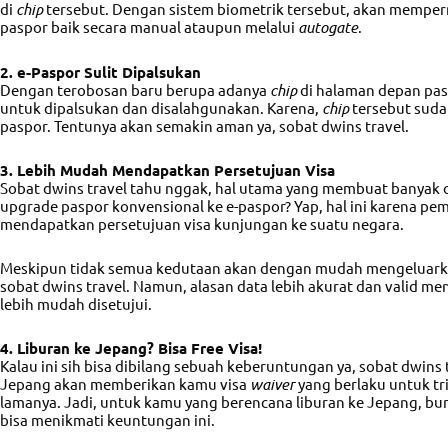
di
chip
tersebut. Dengan sistem biometrik tersebut, akan mempe
paspor baik secara manual ataupun melalui
autogate
.
2. e-Paspor Sulit Dipalsukan
Dengan terobosan baru berupa adanya
chip
di halaman depan pasp
untuk dipalsukan dan disalahgunakan. Karena,
chip
tersebut sudah
paspor. Tentunya akan semakin aman ya, sobat dwins travel.
3. Lebih Mudah Mendapatkan Persetujuan Visa
Sobat dwins travel tahu nggak, hal utama yang membuat banya
upgrade paspor konvensional ke e-paspor? Yap, hal ini karena p
mendapatkan persetujuan visa kunjungan ke suatu negara.
Meskipun tidak semua kedutaan akan dengan mudah mengeluarka
sobat dwins travel. Namun, alasan data lebih akurat dan valid me
lebih mudah disetujui.
4. Liburan ke Jepang? Bisa Free Visa!
Kalau ini sih bisa dibilang sebuah keberuntungan ya, sobat dwins 
Jepang akan memberikan kamu visa
waiver
yang berlaku untuk tr
lamanya. Jadi, untuk kamu yang berencana liburan ke Jepang, bur
bisa menikmati keuntungan ini.