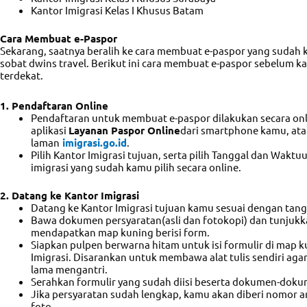
Kantor Imigrasi Kelas I Khusus Batam
Cara Membuat e-Paspor
Sekarang, saatnya beralih ke cara membuat e-paspor yang sudah
sobat dwins travel. Berikut ini cara membuat e-paspor sebelum k
terdekat.
1. Pendaftaran Online
Pendaftaran untuk membuat e-paspor dilakukan secara on
aplikasi
Layanan Paspor Online
dari smartphone kamu, at
laman
imigrasi.go.id
.
Pilih Kantor Imigrasi tujuan, serta pilih Tanggal dan Wakt
imigrasi yang sudah kamu pilih secara online.
2. Datang ke Kantor Imigrasi
Datang ke Kantor Imigrasi tujuan kamu sesuai dengan tangg
Bawa dokumen persyaratan(asli dan fotokopi) dan tunjukk
mendapatkan map kuning berisi form.
Siapkan pulpen berwarna hitam untuk isi formulir di map 
Imigrasi. Disarankan untuk membawa alat tulis sendiri agar
lama mengantri.
Serahkan formulir yang sudah diisi beserta dokumen-dok
Jika persyaratan sudah lengkap, kamu akan diberi nomor a
foto.