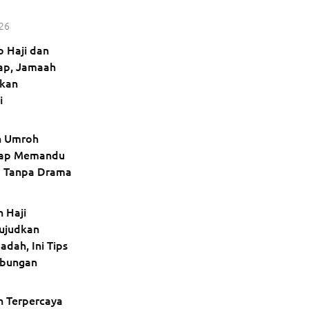
026
o Haji dan
ap, Jamaah
ukan
i
an Umroh
iap Memandu
a Tanpa Drama
 Haji
ujudkan
adah, Ini Tips
abungan
h Terpercaya