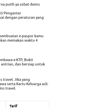
na putih ya sobat dwins
kti Pengantar
ai dengan peraturan yang
 pembuatan e-paspor kamu
a akan memakan waktu 4
embawa e-KTP, Bukti
antrian, dan bersiap untuk
 travel. Jika yang
a serta Kartu Keluarga asli.
ns travel.
Tarif