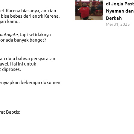
di Jogja Pas
Nyaman dan
el. Karena biasanya, antrian
bisa bebas dari antri! Karena,
Berkah
jari kamu.
Mei 31, 2025
autogate
, tapi setidaknya
por ada banyak banget?
ikan dulu bahwa persyaratan
vel. Hal ini untuk
 diproses.
menyiapkan beberapa dokumen
rat Baptis;