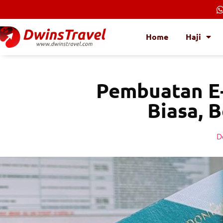
Lewati
ke
konten
Home
Haji
Pembuatan E-
Biasa, 
D