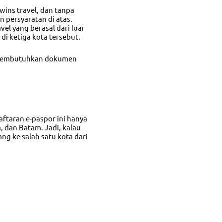
wins travel, dan tanpa
 persyaratan di atas.
el yang berasal dari luar
di ketiga kota tersebut.
 membutuhkan dokumen
aftaran e-paspor ini hanya
a, dan Batam. Jadi, kalau
ang ke salah satu kota dari