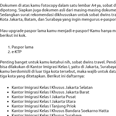
Dokumen di atas kamu fotocopy dalam satu lembar A4 ya, sobat d
dipotong. Siapkan juga dokumen asli dari masing-masing dokumen
Sedangkan surat rekomendasi dikhususkan untuk sobat dwins trav
Kota Jakarta, Batam, dan Surabaya yang ingin mengurus e-paspor 
Mau upgrade paspor lama kamu menjadi e-paspor? Kamu hanya
berikut ini kok.
Paspor lama
e-KTP
Penting banget untuk kamu ketahui nih, sobat dwins travel. Pend
bisa dilakukan di Kantor Imigrasi Kelas I, yaitu di Jakarta, Surabay
kamu berdomisili di luar tiga kota tersebut, maka wajib untuk dat
tiga kota yang ditetapkan. Berikut ini daftarnya:
Kantor Imigrasi Kelas I Khusus Jakarta Selatan
Kantor Imigrasi Kelas I Khusus Jakarta Barat
Kantor Imigrasi Kelas I Jakarta Pusat
Kantor Imigrasi Kelas I Jakarta Utara
Kantor Imigrasi Kelas I Tanjung Priok
Kantor Imigrasi Kelas I Khusus Bandara Soekarno Hatta
Kantor Imigrasi Kelas I Khusus Surabaya