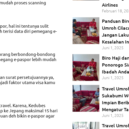
rmudah proses scanning
Airlines
Februari 18, 2
Panduan Bir
or, hal ini tentunya sulit
Umroh Cilac
 terisi data diri pemegang e-
Jangan Lak
Kesalahan In
Juni 1, 2025
k orang berbondong-bondong
Biro Haji d
emegang e-paspor lebih mudah
Ponorogo S
Ibadah And
n surat persetujuannya ya,
Juni 1, 2025
njadi faktor utama visa kamu
Travel Umroh
Sukabumi W
Impian Berib
travel. Karena, Kedubes
Mengatur T
ip ke Jepang maksimal 15 hari
Juni 1, 2025
uan deh bikin e-paspor agar
Travel Umro