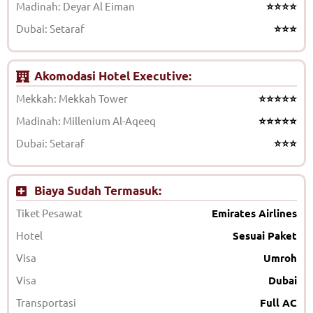
Madinah: Deyar Al Eiman
⭐⭐⭐⭐
Dubai: Setaraf
⭐⭐⭐
Akomodasi Hotel Executive:
Mekkah: Mekkah Tower
⭐⭐⭐⭐⭐
Madinah: Millenium Al-Aqeeq
⭐⭐⭐⭐⭐
Dubai: Setaraf
⭐⭐⭐
Biaya Sudah Termasuk:
Tiket Pesawat
Emirates Airlines
Hotel
Sesuai Paket
Visa
Umroh
Visa
Dubai
Transportasi
Full AC