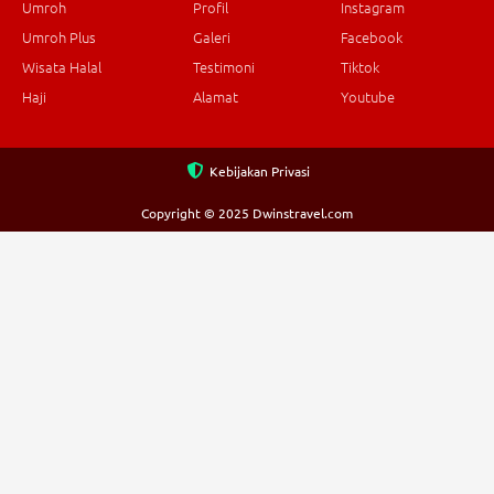
Umroh
Profil
Instagram
Umroh Plus
Galeri
Facebook
Wisata Halal
Testimoni
Tiktok
Haji
Alamat
Youtube
Kebijakan Privasi
Copyright © 2025 Dwinstravel.com