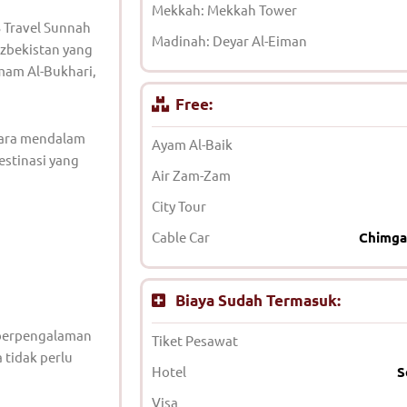
Mekkah: Mekkah Tower
 Travel Sunnah
Madinah: Deyar Al-Eiman
zbekistan yang
Imam Al-Bukhari,
Free:
cara mendalam
Ayam Al-Baik
estinasi yang
Air Zam-Zam
City Tour
Cable Car
Chimga
Biaya Sudah Termasuk:
 berpengalaman
Tiket Pesawat
 tidak perlu
Hotel
S
Visa