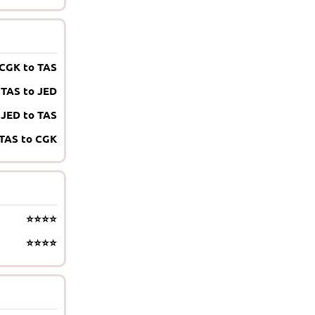
CGK to TAS
TAS to JED
JED to TAS
TAS to CGK
⭐⭐⭐⭐
⭐⭐⭐⭐