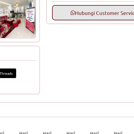
Hubungi Customer Servi
Threads
ri
Hari
Hari
Hari
Hari
Hari