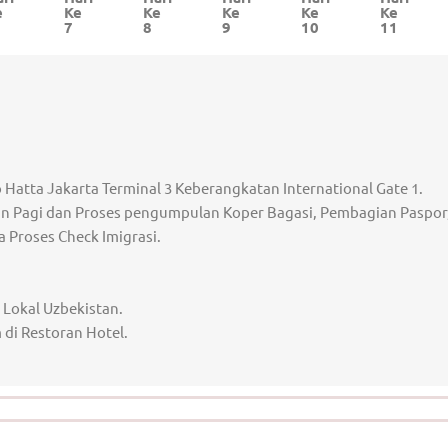
e
Ke
Ke
Ke
Ke
Ke
7
8
9
10
11
Hatta Jakarta Terminal 3 Keberangkatan International Gate 1.
n Pagi dan Proses pengumpulan Koper Bagasi, Pembagian Paspor
a Proses Check Imigrasi.
 Lokal Uzbekistan.
di Restoran Hotel.