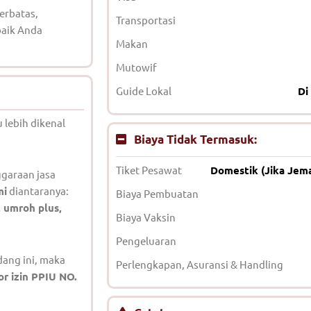
erbatas,
Transportasi
baik Anda
Makan
Mutowif
Guide Lokal
Di
 lebih dikenal
Biaya Tidak Termasuk:
Tiket Pesawat
Domestik (Jika Jem
garaan jasa
mi
diantaranya:
Biaya Pembuatan
h, umroh plus,
Biaya Vaksin
Pengeluaran
ang ini, maka
Perlengkapan, Asuransi & Handling
r izin PPIU NO.