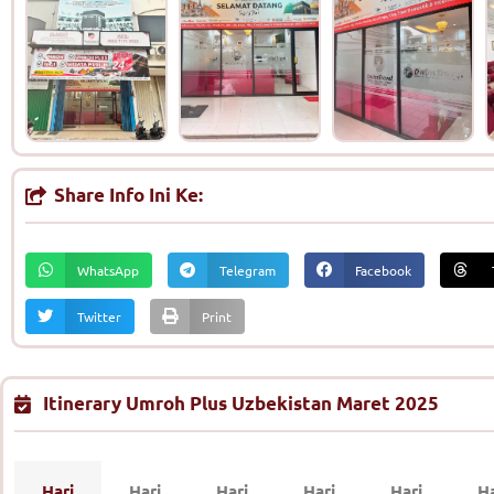
Share Info Ini Ke:
WhatsApp
Telegram
Facebook
Twitter
Print
Itinerary Umroh Plus Uzbekistan Maret 2025
Hari
Hari
Hari
Hari
Hari
Ha