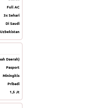
Full AC
3x Sehari
Di Saudi
 Uzbekistan
aah Daerah)
Pasport
Miningitis
Pribadi
1,5 Jt