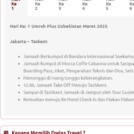
Ke
Ke
Ke
Ke
Ke
K
1
2
3
4
5
6
Hari Ke: 1 Umroh Plus Uzbekistan Maret 2025
Jakarta – Taskent
Jamaah Berkumpul di Bandara Internasional Soekarno 
Jamaah Kumpul di Mocca Coffe Cabanna untuk Sarapa
Boarding Pass, tiket, Pengarahan Teknis dan Doa, Sert
Menunggu di ruang tunggu keberangkatan.
12.00, Jamaah Take Off Menuju Tashkent.
Sampai di Tashkent Jamaah di Jemput oleh Tour Guide
Kemudian menuju Ke Hotel Check In dan Makan Malam 
Kenapa Memilih Dwins Travel ?