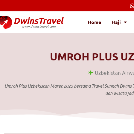
Lewati
ke
konten
Home
Haji
UMROH PLUS UZ
Uzbekistan Airw
Umroh Plus Uzbekistan Maret 2025 bersama Travel Sunnah Dwins Tr
dan wisata jad