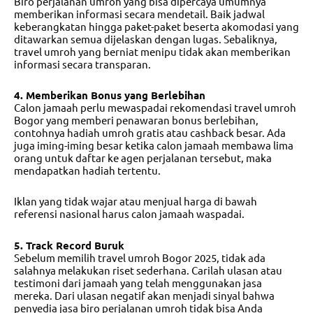
Biro perjalanan umroh yang bisa dipercaya umumnya
memberikan informasi secara mendetail. Baik jadwal
keberangkatan hingga paket-paket beserta akomodasi yang
ditawarkan semua dijelaskan dengan lugas. Sebaliknya,
travel umroh yang berniat menipu tidak akan memberikan
informasi secara transparan.
4. Memberikan Bonus yang Berlebihan
Calon jamaah perlu mewaspadai
rekomendasi travel umroh
Bogor
yang memberi penawaran bonus berlebihan,
contohnya hadiah umroh gratis atau cashback besar. Ada
juga iming-iming besar ketika calon jamaah membawa lima
orang untuk daftar ke agen perjalanan tersebut, maka
mendapatkan hadiah tertentu.
Iklan yang tidak wajar atau menjual harga di bawah
referensi nasional harus calon jamaah waspadai.
5. Track Record Buruk
Sebelum memilih
travel umroh Bogor 2025
, tidak ada
salahnya melakukan riset sederhana. Carilah ulasan atau
testimoni dari jamaah yang telah menggunakan jasa
mereka. Dari ulasan negatif akan menjadi sinyal bahwa
penyedia jasa biro perjalanan umroh tidak bisa Anda