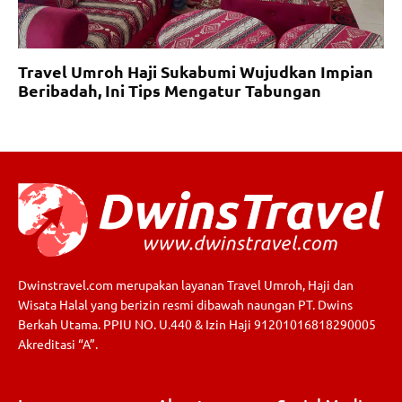
Travel Umroh Haji Sukabumi Wujudkan Impian
Beribadah, Ini Tips Mengatur Tabungan
Dwinstravel.com merupakan layanan Travel Umroh, Haji dan
Wisata Halal yang berizin resmi dibawah naungan PT. Dwins
Berkah Utama. PPIU NO. U.440 & Izin Haji 91201016818290005
Akreditasi “A”.