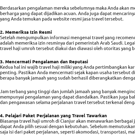
Berdasarkan pengalaman mereka sebelumnya maka Anda akan m
berharga yang dapat dijadikan acuan. Anda juga dapat mencarinya
yang Anda temukan pada website resmi jasa travel tersebut.
2. Memeriksa Izin Resmi
Setelah mengumpulkan informasi mengenai travel yang recomen
adalah memeriksa izin resminya dari pemerintah Arab Saudi. Lega
travel haji umroh
tersebut diakui dan diawasi oleh otoritas yang
3. Mencermati Pengalaman dan Reputasi
Kedua hal ini wajib travel haji miliki yang Anda pertimbangkan k
penting. Pastikan Anda mencermati sejak kapan usaha tersebut d
berapa banyak jamaah yang sudah berhasil diberangkatkan denga
Jam terbang yang tinggi dan jumlah jamaah yang banyak mengindi
mempunyai pengalaman yang dapat diandalkan. Pastikan juga ba
dan pengawasan selama perjalanan travel tersebut terkenal denga
4. Pelajari Paket Perjalanan yang Travel Tawarkan
Biasanya
travel haji umroh di Cianjur
akan menawarkan berbagai je
dapat Anda pilih sesuai dengan kebutuhan. Sebelum memutuskan 
saja isi dari paket perjalanan, seperti akomodasi, transportasi, m