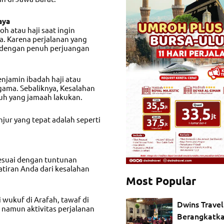
aya
h atau haji saat ingin
a. Karena perjalanan yang
 dengan penuh perjuangan
enjamin ibadah haji atau
gama. Sebaliknya, Kesalahan
uh yang jamaah lakukan.
njur
yang tepat adalah seperti
sesuai dengan tuntunan
tiran Anda dari kesalahan
Most Popular
wukuf di Arafah, tawaf di
Dwins Travel
 namun aktivitas perjalanan
Berangkatk