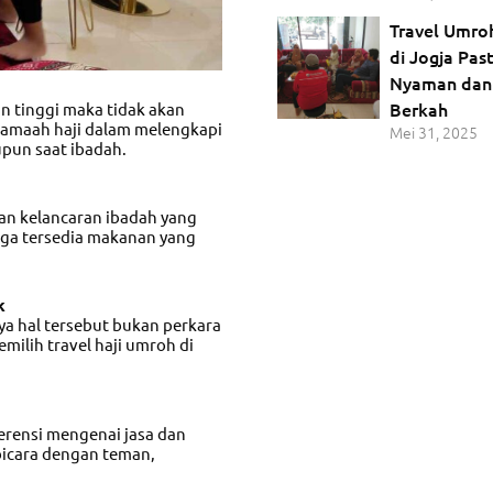
Travel Umro
di Jogja Pas
Nyaman dan
Berkah
 tinggi maka tidak akan
jamaah haji dalam melengkapi
Mei 31, 2025
pun saat ibadah.
n kelancaran ibadah yang
juga tersedia makanan yang
k
ya hal tersebut bukan perkara
emilih
travel haji umroh di
erensi mengenai jasa dan
bicara dengan teman,