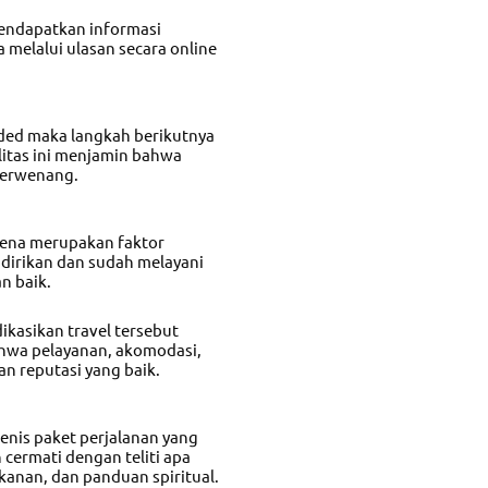
endapatkan informasi
 melalui ulasan secara online
ded maka langkah berikutnya
litas ini menjamin bahwa
 berwenang.
arena merupakan faktor
idirikan dan sudah melayani
n baik.
kasikan travel tersebut
hwa pelayanan, akomodasi,
n reputasi yang baik.
nis paket perjalanan yang
cermati dengan teliti apa
akanan, dan panduan spiritual.