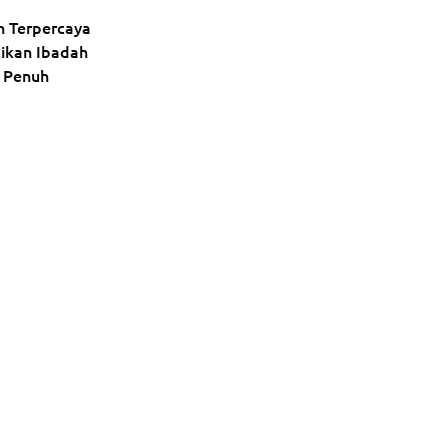
h Terpercaya
tikan Ibadah
 Penuh