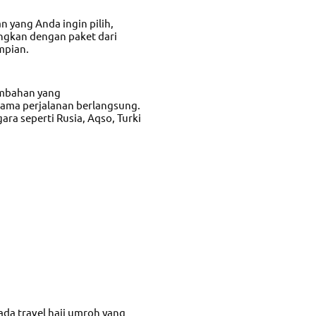
n yang Anda ingin pilih,
ngkan dengan paket dari
impian.
ambahan yang
ama perjalanan berlangsung.
ara seperti Rusia, Aqso, Turki
pada
travel haji umroh
yang