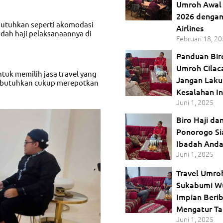
Umroh Awal
2026 dengan
butuhkan seperti akomodasi
Airlines
dah haji pelaksanaannya di
Februari 18, 2
Panduan Bir
Umroh Cilac
tuk memilih jasa travel yang
Jangan Lak
oh butuhkan cukup merepotkan
Kesalahan In
Juni 1, 2025
Biro Haji d
Ponorogo S
Ibadah And
Juni 1, 2025
Travel Umroh
Sukabumi W
Impian Berib
Mengatur T
Juni 1, 2025