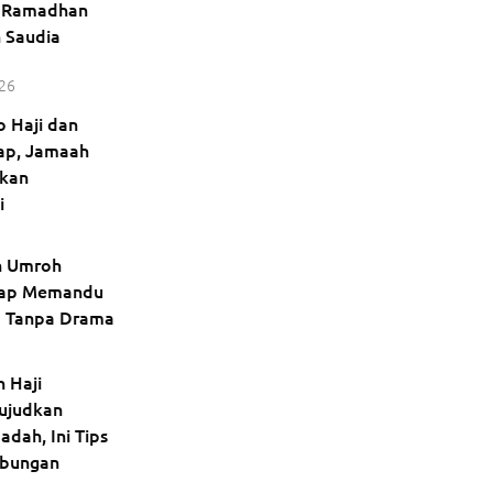
 Ramadhan
 Saudia
026
o Haji dan
ap, Jamaah
ukan
i
an Umroh
iap Memandu
a Tanpa Drama
 Haji
ujudkan
adah, Ini Tips
abungan