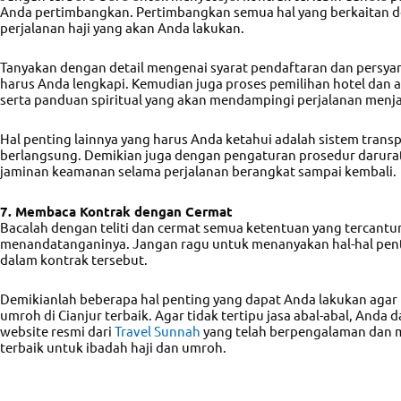
Anda pertimbangkan. Pertimbangkan semua hal yang berkaitan d
perjalanan haji yang akan Anda lakukan.
Tanyakan dengan detail mengenai syarat pendaftaran dan persyar
harus Anda lengkapi. Kemudian juga proses pemilihan hotel dan 
serta panduan spiritual yang akan mendampingi perjalanan menjad
Hal penting lainnya yang harus Anda ketahui adalah sistem transp
berlangsung. Demikian juga dengan pengaturan prosedur darurat
jaminan keamanan selama perjalanan berangkat sampai kembali.
7. Membaca Kontrak dengan Cermat
Bacalah dengan teliti dan cermat semua ketentuan yang tercant
menandatanganinya. Jangan ragu untuk menanyakan hal-hal pent
dalam kontrak tersebut.
Demikianlah beberapa hal penting yang dapat Anda lakukan aga
umroh di Cianjur
terbaik. Agar tidak tertipu jasa abal-abal, Anda
website resmi dari
Travel Sunnah
yang telah berpengalaman dan 
terbaik untuk ibadah haji dan umroh.