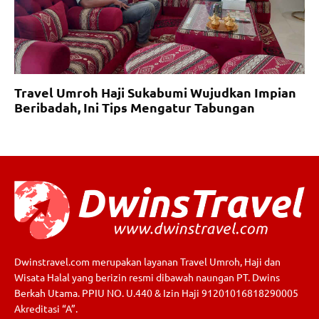
Travel Umroh Haji Sukabumi Wujudkan Impian
Beribadah, Ini Tips Mengatur Tabungan
Dwinstravel.com merupakan layanan Travel Umroh, Haji dan
Wisata Halal yang berizin resmi dibawah naungan PT. Dwins
Berkah Utama. PPIU NO. U.440 & Izin Haji 91201016818290005
Akreditasi “A”.