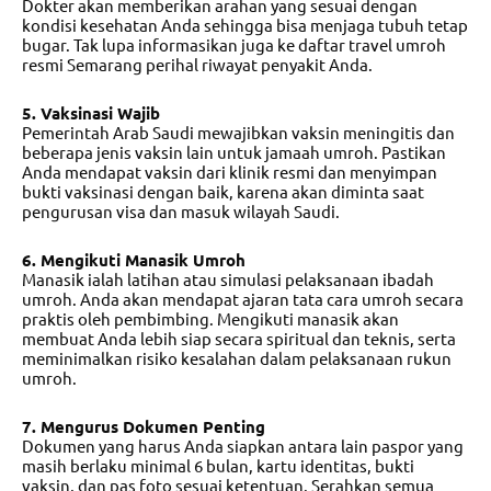
Dokter akan memberikan arahan yang sesuai dengan
kondisi kesehatan Anda sehingga bisa menjaga tubuh tetap
bugar. Tak lupa informasikan juga ke
daftar travel umroh
resmi Semarang
perihal riwayat penyakit Anda.
5. Vaksinasi Wajib
Pemerintah Arab Saudi mewajibkan vaksin meningitis dan
beberapa jenis vaksin lain untuk jamaah umroh. Pastikan
Anda mendapat vaksin dari klinik resmi dan menyimpan
bukti vaksinasi dengan baik, karena akan diminta saat
pengurusan visa dan masuk wilayah Saudi.
6. Mengikuti Manasik Umroh
Manasik ialah latihan atau simulasi pelaksanaan ibadah
umroh. Anda akan mendapat ajaran tata cara umroh secara
praktis oleh pembimbing. Mengikuti manasik akan
membuat Anda lebih siap secara spiritual dan teknis, serta
meminimalkan risiko kesalahan dalam pelaksanaan rukun
umroh.
7. Mengurus Dokumen Penting
Dokumen yang harus Anda siapkan antara lain paspor yang
masih berlaku minimal 6 bulan, kartu identitas, bukti
vaksin, dan pas foto sesuai ketentuan. Serahkan semua