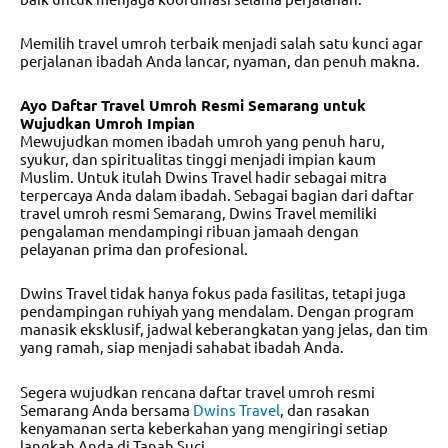
Memilih
travel umroh terbaik
menjadi salah satu kunci agar
perjalanan ibadah Anda lancar, nyaman, dan penuh makna.
Ayo Daftar Travel Umroh Resmi Semarang untuk
Wujudkan Umroh Impian
Mewujudkan momen ibadah umroh yang penuh haru,
syukur, dan spiritualitas tinggi menjadi impian kaum
Muslim. Untuk itulah Dwins Travel hadir sebagai mitra
terpercaya Anda dalam ibadah. Sebagai bagian dari
daftar
travel umroh resmi Semarang
, Dwins Travel memiliki
pengalaman mendampingi ribuan jamaah dengan
pelayanan prima dan profesional.
Dwins Travel tidak hanya fokus pada fasilitas, tetapi juga
pendampingan ruhiyah yang mendalam. Dengan program
manasik eksklusif, jadwal keberangkatan yang jelas, dan tim
yang ramah, siap menjadi sahabat ibadah Anda.
Segera wujudkan rencana
daftar travel umroh resmi
Semarang
Anda bersama
Dwins Travel
, dan rasakan
kenyamanan serta keberkahan yang mengiringi setiap
langkah Anda di Tanah Suci.