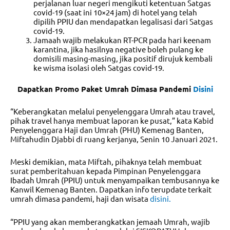
perjalanan luar negeri mengikuti ketentuan Satgas
covid-19 (saat ini 10×24 jam) di hotel yang telah
dipilih PPIU dan mendapatkan legalisasi dari Satgas
covid-19.
Jamaah wajib melakukan RT-PCR pada hari keenam
karantina, jika hasilnya negative boleh pulang ke
domisili masing-masing, jika positif dirujuk kembali
ke wisma isolasi oleh Satgas covid-19.
Dapatkan Promo Paket Umrah Dimasa Pandemi
Disini
“Keberangkatan melalui penyelenggara Umrah atau travel,
pihak travel hanya membuat laporan ke pusat,” kata Kabid
Penyelenggara Haji dan Umrah (PHU) Kemenag Banten,
Miftahudin Djabbi di ruang kerjanya, Senin 10 Januari 2021.
Meski demikian, mata Miftah, pihaknya telah membuat
surat pemberitahuan kepada Pimpinan Penyelenggara
Ibadah Umrah (PPIU) untuk menyampaikan tembusannya ke
Kanwil Kemenag Banten. Dapatkan info terupdate terkait
umrah dimasa pandemi, haji dan wisata
disini.
“PPIU yang akan memberangkatkan jemaah Umrah, wajib