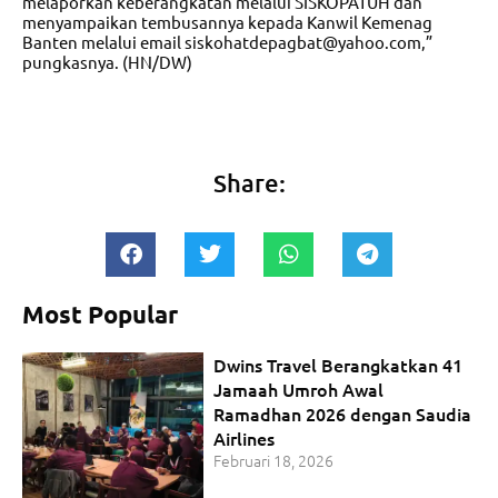
melaporkan keberangkatan melalui SISKOPATUH dan
menyampaikan tembusannya kepada Kanwil Kemenag
Banten melalui email
siskohatdepagbat@yahoo.com
,”
pungkasnya. (HN/DW)
Share:
Most Popular
Dwins Travel Berangkatkan 41
Jamaah Umroh Awal
Ramadhan 2026 dengan Saudia
Airlines
Februari 18, 2026