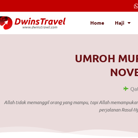
Lewati
ke
konten
Home
Haji
UMROH MUR
NOVE
Qat
Allah tidak memanggil orang yang mampu, tapi Allah memampukan 
perjalanan Rasul-N