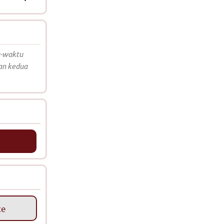
u-waktu
an kedua
ce