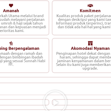
Amanah
Komitmen
erkah Utama melalui brand
Kualitas produk paket perjalana
 sudah melayani perjalanan
dengan deskripsi yang kami ta
, umroh & haji sejak tahun
Informasi produk terperinci, tra
anan dan kepuasan menjadi
dan tidak ada hal-hal yang kami
erioritas kami.
ing Berpengalaman
Akomodasi Nyaman
maah dengan ramah dan
Penginapan hotel dekat dengan 
dengan bimbingan ibadah
haram, sehingga dapat memb
ji yang sesuai Sunnah Nabi
jaminan kenyamanan dalam ber
ﷺ.
Selain itu kami juga memberikan
upgrade.