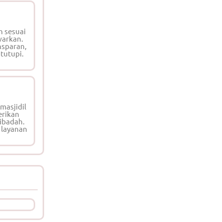
n sesuai
warkan.
nsparan,
 tutupi.
masjidil
erikan
ibadah.
 layanan