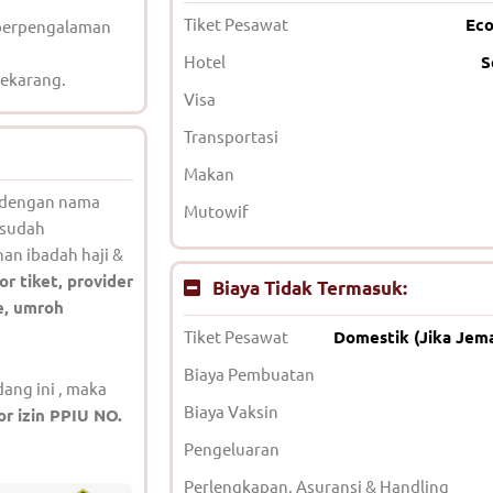
Tiket Pesawat
Eco
 berpengalaman
Hotel
S
sekarang.
Visa
Transportasi
Makan
l dengan nama
Mutowif
 sudah
an ibadah haji &
or tiket, provider
Biaya Tidak Termasuk:
te, umroh
Tiket Pesawat
Domestik (Jika Jem
Biaya Pembuatan
ang ini , maka
Biaya Vaksin
r izin PPIU NO.
Pengeluaran
Perlengkapan, Asuransi & Handling