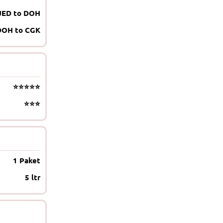
JED to DOH
DOH to CGK
⭐⭐⭐⭐⭐
⭐⭐⭐
1 Paket
5 ltr