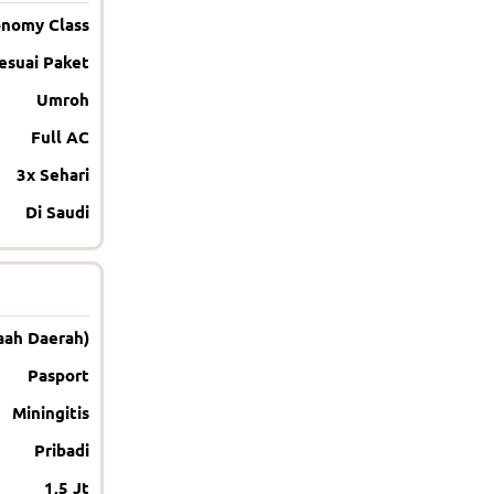
nomy Class
esuai Paket
Umroh
Full AC
3x Sehari
Di Saudi
aah Daerah)
Pasport
Miningitis
Pribadi
1,5 Jt