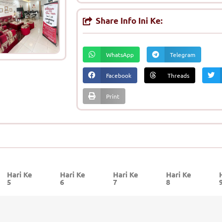
Share Info Ini Ke:
WhatsApp
Telegram
Facebook
Threads
Print
Hari Ke
Hari Ke
Hari Ke
Hari Ke
5
6
7
8