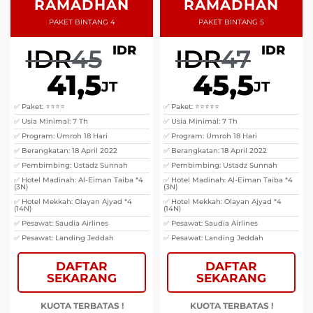
RAMADHAN
RAMADHAN
PAKET BINTANG 4
PAKET BINTANG 5
IDR
IDR
IDR
45
IDR
47
41,5
45,5
JT
JT
✅ Paket: ⭐⭐⭐⭐
✅ Paket: ⭐⭐⭐⭐⭐
✅ Usia Minimal: 7 Th
✅ Usia Minimal: 7 Th
✅ Program: Umroh 18 Hari
✅ Program: Umroh 18 Hari
✅ Berangkatan: 18 April 2022
✅ Berangkatan: 18 April 2022
✅ Pembimbing: Ustadz Sunnah
✅ Pembimbing: Ustadz Sunnah
✅ Hotel Madinah: Al-Eiman Taiba *4
✅ Hotel Madinah: Al-Eiman Taiba *4
(3N)
(3N)
✅ Hotel Mekkah: Olayan Ajyad *4
✅ Hotel Mekkah: Olayan Ajyad *4
(14N)
(14N)
✅ Pesawat: Saudia Airlines
✅ Pesawat: Saudia Airlines
✅ Pesawat: Landing Jeddah
✅ Pesawat: Landing Jeddah
DAFTAR
DAFTAR
SEKARANG
SEKARANG
KUOTA TERBATAS !
KUOTA TERBATAS !