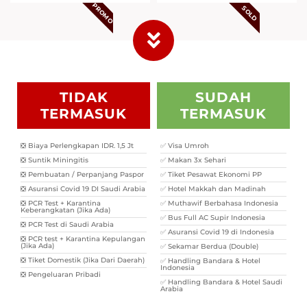
PROMO
SOLD
TIDAK
SUDAH
TERMASUK
TERMASUK
❎ Biaya Perlengkapan IDR. 1,5 Jt
✅ Visa Umroh
❎ Suntik Miningitis
✅ Makan 3x Sehari
❎ Pembuatan / Perpanjang Paspor
✅ Tiket Pesawat Ekonomi PP
❎ Asuransi Covid 19 DI Saudi Arabia
✅ Hotel Makkah dan Madinah
❎ PCR Test + Karantina
✅ Muthawif Berbahasa Indonesia
Keberangkatan (Jika Ada)
✅ Bus Full AC Supir Indonesia
❎ PCR Test di Saudi Arabia
✅ Asuransi Covid 19 di Indonesia
❎ PCR test + Karantina Kepulangan
(Jika Ada)
✅ Sekamar Berdua (Double)
❎ Tiket Domestik (Jika Dari Daerah)
✅ Handling Bandara & Hotel
Indonesia
❎ Pengeluaran Pribadi
✅ Handling Bandara & Hotel Saudi
Arabia