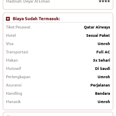
Madinah: Deyar Al Eiman
⭐⭐⭐⭐
Biaya Sudah Termasuk:
Tiket Pesawat
Qatar Airways
Hotel
Sesuai Paket
Visa
Umroh
Transportasi
Full AC
Makan
3x Sehari
Mutowif
Di Saudi
Perlengkapan
Umroh
Asuransi
Perjalanan
Handling
Bandara
Manasik
Umroh