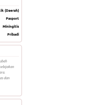
ik (Daerah)
Pasport
Miningitis
Pribadi
rubah
ebijakan
ara.
as dan