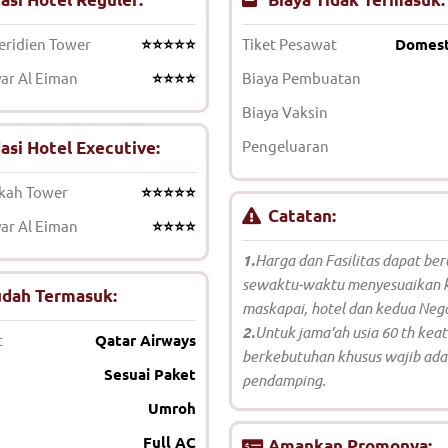
ridien Tower
⭐⭐⭐⭐⭐
Tiket Pesawat
Domest
ar Al Eiman
⭐⭐⭐⭐
Biaya Pembuatan
Biaya Vaksin
Pengeluaran
si Hotel Executive:
kah Tower
⭐⭐⭐⭐⭐
Catatan:
ar Al Eiman
⭐⭐⭐⭐
1.
Harga dan Fasilitas dapat be
sewaktu-waktu menyesuaikan k
udah Termasuk:
maskapai, hotel dan kedua Neg
2.
Untuk jama’ah usia 60 th keat
t
Qatar Airways
berkebutuhan khusus wajib ada
Sesuai Paket
pendamping.
Umroh
Full AC
Amankan Promonya: