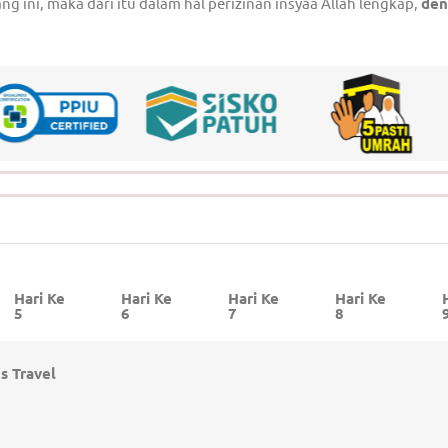
ini, maka dari itu dalam hal perizinan insyaa Allah lengkap,
den
Hari Ke
Hari Ke
Hari Ke
Hari Ke
5
6
7
8
s Travel