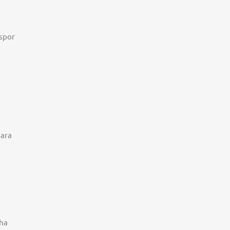
spor
ara
ha