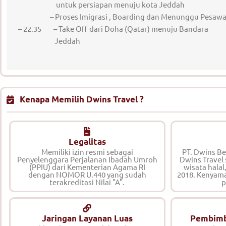
untuk persiapan menuju kota Jeddah
– Proses Imigrasi , Boarding dan Menunggu Pesawa
– 22.35 – Take Off dari Doha (Qatar) menuju Bandara
Jeddah
Kenapa Memilih Dwins Travel ?
Legalitas
Memiliki izin resmi sebagai
PT. Dwins B
Penyelenggara Perjalanan Ibadah Umroh
Dwins Travel
(PPIU) dari Kementerian Agama RI
wisata halal
dengan NOMOR U.440 yang sudah
2018. Kenyam
terakreditasi Nilai "A".
p
Jaringan Layanan Luas
Pembimb