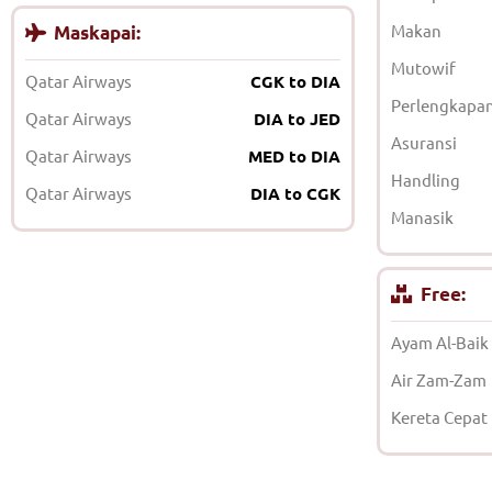
Makan
Maskapai:
Mutowif
Qatar Airways
CGK to DIA
Perlengkapa
Qatar Airways
DIA to JED
Asuransi
Qatar Airways
MED to DIA
Handling
Qatar Airways
DIA to CGK
Manasik
Free:
Ayam Al-Baik
Air Zam-Zam
Kereta Cepat