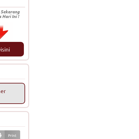
 Sekarang
ari Ini !
sini
mer
Print