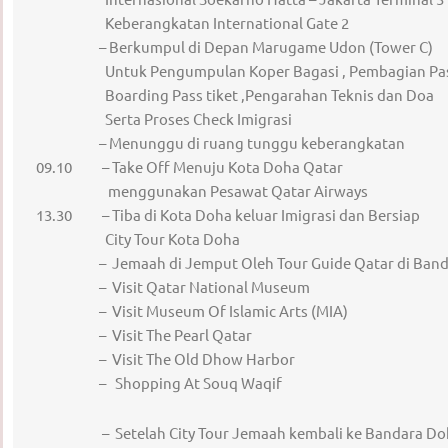
Keberangkatan International Gate 2
– Berkumpul di Depan Marugame Udon (Tower C)
Untuk Pengumpulan Koper Bagasi , Pembagian Pa
Boarding Pass tiket ,Pengarahan Teknis dan Doa
Serta Proses Check Imigrasi
– Menunggu di ruang tunggu keberangkatan
09.10 – Take Off Menuju Kota Doha Qatar
menggunakan Pesawat Qatar Airways
13.30 – Tiba di Kota Doha keluar Imigrasi dan Bersiap
City Tour Kota Doha
– Jemaah di Jemput Oleh Tour Guide Qatar di Band
– Visit Qatar National Museum
– Visit Museum Of Islamic Arts (MIA)
– Visit The Pearl Qatar
– Visit The Old Dhow Harbor
– Shopping At Souq Waqif
– Setelah City Tour Jemaah kembali ke Bandara Do