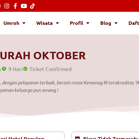
Umroh
Wisata
Profil
Blog
Daf
URAH OKTOBER
s
9 Hari
Ticket Confirmed
dengan pelayanan terbaik, berizin resmi Kemenag RI terakreditas “A
nyaman keluarga pun senang !
si Hotel Reguler:
Biaya Tidak Termasuk: