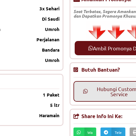
3x Sehari
Seat Terbatas, Segera Amankan
dan Dapatkan Promonya Khusus H
Di Saudi
n
Umroh
Perjalanan
Ambil Promonya Di
Bandara
Umroh
Butuh Bantuan?
Hubungi Custo
Service
1 Paket
5 ltr
Haramain
Share Info Ini Ke:
Wa
Tele