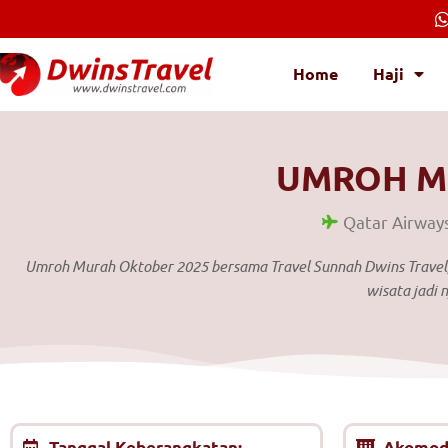
Lewati
ke
konten
Home
Haji
UMROH M
Qatar Airway
Umroh Murah Oktober 2025 bersama Travel Sunnah Dwins Travel, 
wisata jadi 
Tanggal Keberangkatan:
Akomoda