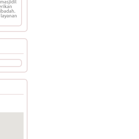
masjidil
erikan
ibadah.
 layanan