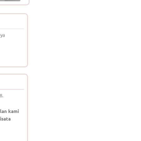
nya
8.
lan kami
isata