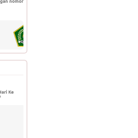
gan nomor
Hari Ke
9