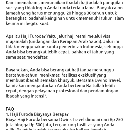
Kami memahami, menunaikan ibadah haji adalah panggilan
suci yang tidak ingin Anda tunda terlalu lama. Banyak calon
jamaah yang harus menunggu 20 hingga 30 tahun untuk
berangkat, padahal keinginan untuk memenuhi rukun Islam
kelima ini begitu kuat.
Apa itu Haji Furoda? Yaitu jalur haji resmi melalui visa
mujamalah (undangan dari Kerajaan Arab Saudi). Jalur ini
tidak menggunakan kuota pemerintah Indonesia, sehingga
Anda bisa berangkat lebih cepat, bahkan di tahun yang
sama saat mendaftar.
Bayangkan, Anda bisa berangkat haji tanpa menunggu
bertahun-tahun, menikmati fasilitas eksklusif yang
membuat ibadah semakin khusyuk. Bersama Dwins Travel,
kami akan mengantarkan Anda bertemu Baitullah lebih
cepat, dengan pelayanan profesional dan pendampingan
ibadah yang intensif.
FAQ
1. Haji Furoda Biayanya Berapa?
Biaya Haji Furoda bersama Dwins Travel dimulai dari Rp 250
juta hingga Rp 500 juta, tergantung fasilitas yang Anda
pilih. Paket ini sudah termasuk visa haji mujamalah,