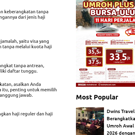
an keberangkatan tanpa
gannya dari jenis haji
amalah, yaitu visa yang
 tanpa melalui kuota haji
angkat tanpa antrean,
iki daftar tunggu.
gkatan, asalkan Anda
a itu, penting untuk memilih
ertanggung jawab.
Most Popular
Dwins Travel
kan haji reguler dan haji
Berangkatk
Umroh Awal
2026 dengan