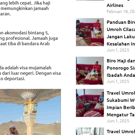
g lebih cepat. Jika haji
Airlines
oda memungkinkan jamaah
Februari 18, 2
aran.
Panduan Bir
Umroh Cilac
an akomodasi bintang 5,
Jangan Lak
ng profesional. Jamaah juga
Kesalahan In
saat tiba di bandara Arab
Juni 1, 2025
Biro Haji d
Ponorogo S
da adalah visa mujamalah
dari luar negeri. Dengan visa
Ibadah And
ko deportasi.
Juni 1, 2025
Travel Umroh
Sukabumi W
Impian Berib
Mengatur T
Juni 1, 2025
Travel Umro