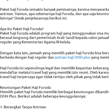
Paket haji furoda semakin banyak peminatnya, karena menawark
antrean. Namun, apa sebenarnya haji furoda, dan apa saja keuntun
lainnya? Simak penjelasannya berikut ini.
Apa Itu Paket Haji Furoda?
Paket haji furoda adalah program haji yang menggunakan visa muj
berasal langsung dari pemerintah Arab Saudi kepada calon jamaah
reguler yang Kementerian Agama RI kelola.
Dengan kata lain, jamaah yang memilih paket haji furoda bisa ber
berbeda dengan haji reguler dan
antrian haji ONH plus
yang memil
Haji furoda ini sepenuhnya legal dan memiliki kepastian keberan
mendaftar melalui travel haji yang memiliki izin resmi. Oleh karen
travel haji terpercaya agar tidak tertipu oleh pihak yang tidak b
Keuntungan Paket Haji Furoda
Memilih paket haji furoda memiliki berbagai keuntungan dibanding
ONH Plus. Berikut adalah beberapa keunggulannya:
1. Berangkat Tanpa Antrean