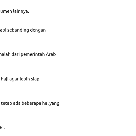
kumen lainnya.
etapi sebanding dengan
malah dari pemerintah Arab
aji agar lebih siap
tetap ada beberapa hal yang
RI.