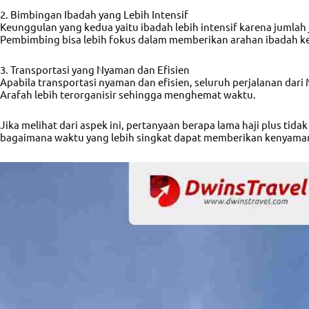
2. Bimbingan Ibadah yang Lebih Intensif
Keunggulan yang kedua yaitu ibadah lebih intensif karena jumlah 
Pembimbing bisa lebih fokus dalam memberikan arahan ibadah k
3. Transportasi yang Nyaman dan Efisien
Apabila transportasi nyaman dan efisien, seluruh perjalanan dar
Arafah lebih terorganisir sehingga menghemat waktu.
Jika melihat dari aspek ini, pertanyaan berapa lama haji plus tidak
bagaimana waktu yang lebih singkat dapat memberikan kenyaman