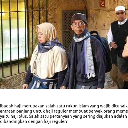
Ibadah haji merupakan salah satu rukun Islam yang wajib dituna
antrean panjang untuk haji reguler membuat banyak orang mempe
yaitu haji plus. Salah satu pertanyaan yang sering diajukan adalah
dibandingkan dengan haji reguler?