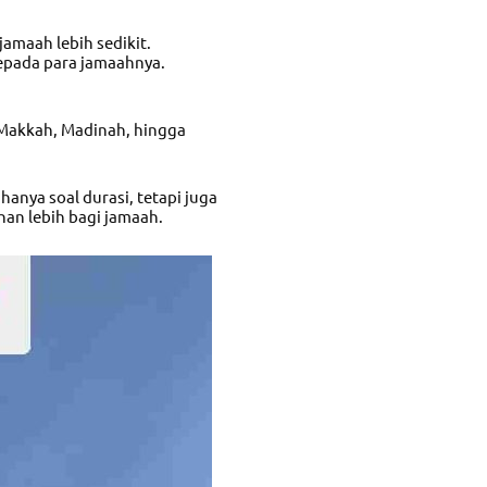
jamaah lebih sedikit.
epada para jamaahnya.
i Makkah, Madinah, hingga
 hanya soal durasi, tetapi juga
an lebih bagi jamaah.