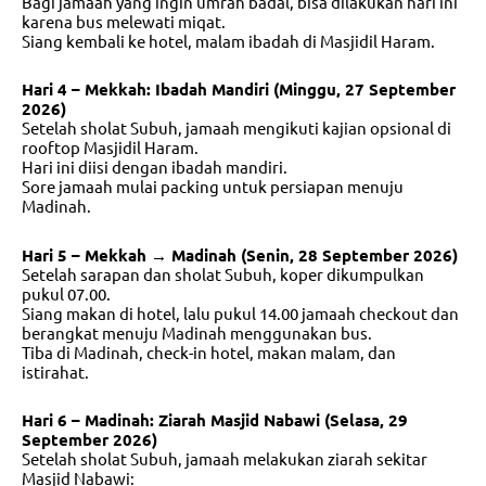
Bagi jamaah yang ingin umrah badal, bisa dilakukan hari ini
karena bus melewati miqat.
Siang kembali ke hotel, malam ibadah di Masjidil Haram.
Hari 4 – Mekkah: Ibadah Mandiri (Minggu, 27 September
2026)
Setelah sholat Subuh, jamaah mengikuti kajian opsional di
rooftop Masjidil Haram.
Hari ini diisi dengan ibadah mandiri.
Sore jamaah mulai packing untuk persiapan menuju
Madinah.
Hari 5 – Mekkah → Madinah (Senin, 28 September 2026)
Setelah sarapan dan sholat Subuh, koper dikumpulkan
pukul 07.00.
Siang makan di hotel, lalu pukul 14.00 jamaah checkout dan
berangkat menuju Madinah menggunakan bus.
Tiba di Madinah, check-in hotel, makan malam, dan
istirahat.
Hari 6 – Madinah: Ziarah Masjid Nabawi (Selasa, 29
September 2026)
Setelah sholat Subuh, jamaah melakukan ziarah sekitar
Masjid Nabawi: