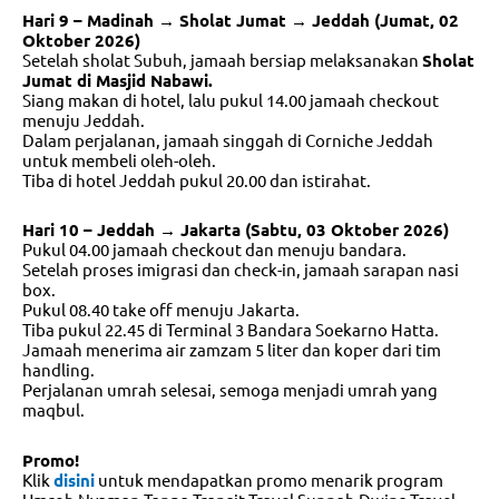
Hari 9 – Madinah → Sholat Jumat → Jeddah (Jumat, 02
Oktober 2026)
Setelah sholat Subuh, jamaah bersiap melaksanakan
Sholat
Jumat di Masjid Nabawi.
Siang makan di hotel, lalu pukul 14.00 jamaah checkout
menuju Jeddah.
Dalam perjalanan, jamaah singgah di Corniche Jeddah
untuk membeli oleh-oleh.
Tiba di hotel Jeddah pukul 20.00 dan istirahat.
Hari 10 – Jeddah → Jakarta (Sabtu, 03 Oktober 2026)
Pukul 04.00 jamaah checkout dan menuju bandara.
Setelah proses imigrasi dan check-in, jamaah sarapan nasi
box.
Pukul 08.40 take off menuju Jakarta.
Tiba pukul 22.45 di Terminal 3 Bandara Soekarno Hatta.
Jamaah menerima air zamzam 5 liter dan koper dari tim
handling.
Perjalanan umrah selesai, semoga menjadi umrah yang
maqbul.
Promo!
Klik
disini
untuk mendapatkan promo menarik program