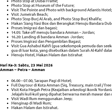
Photo stop at Dubai Frame;
Photo Stop at Museum of the Future;
Visit The Pointe and Photo with background Atlantis Hotel;
Visit Jumeirah Beach;
Photo Stop Burj Al Arab, and Photo Stop Burj Khalifa;
Makan Siang Nasi Box dan Berangkat Menuju Bandara Dub
Proses Imigrasi dan bagasi;
14.05: Take off menuju bandara Amman – Jordan;
16.20: Landing di bandara Amman -Jordan;
Proses Imgirasi dan Pengambilan Bagasi;
Visit Gua Ashabul Kahfi (gua sekelompok pemuda dan seek
gua di luar kota, yang disebutkan dalam Surah Al-Kahf dala
Menuju Hotel, Makan Malam dan Istirahat
Hari Ke-3: Sabtu, 23 Mei 2026
Amman – Petra – Amman
06.00 – 07.00, Sarapan Pagi di Hotel;
Full Day tour di Kota Amman (Siq, Treasury, main trail / free
Visit Kota Megah Petra (Keajaiban arkeologi ikonik Yordan
Jelajahi kuil-kuil yang dipahat berwarna merah mawar d
Visit Wadi Rum menggunakan Jeep;
Menginap di Wadi Rum;
Makan Malam dan Istirahat.