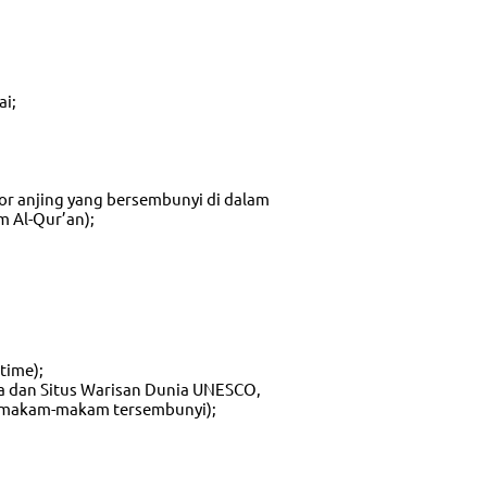
ai;
or anjing yang bersembunyi di dalam
m Al-Qur’an);
 time);
ia dan Situs Warisan Dunia UNESCO,
an makam-makam tersembunyi);