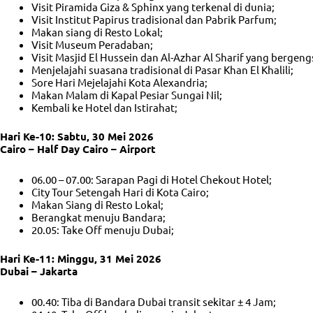
Visit Piramida Giza & Sphinx yang terkenal di dunia;
Visit Institut Papirus tradisional dan Pabrik Parfum;
Makan siang di Resto Lokal;
Visit Museum Peradaban;
Visit Masjid El Hussein dan Al-Azhar Al Sharif yang bergengs
Menjelajahi suasana tradisional di Pasar Khan El Khalili;
Sore Hari Mejelajahi Kota Alexandria;
Makan Malam di Kapal Pesiar Sungai Nil;
Kembali ke Hotel dan Istirahat;
Hari Ke-10: Sabtu, 30 Mei 2026
Cairo – Half Day Cairo – Airport
06.00 – 07.00: Sarapan Pagi di Hotel Chekout Hotel;
City Tour Setengah Hari di Kota Cairo;
Makan Siang di Resto Lokal;
Berangkat menuju Bandara;
20.05: Take Off menuju Dubai;
Hari Ke-11: Minggu, 31 Mei 2026
Dubai – Jakarta
00.40: Tiba di Bandara Dubai transit sekitar ± 4 Jam;