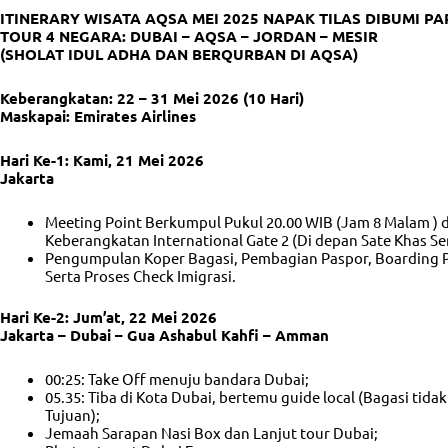
ITINERARY WISATA AQSA MEI 2025 NAPAK TILAS DIBUMI PA
TOUR 4 NEGARA: DUBAI – AQSA – JORDAN – MESIR
(SHOLAT IDUL ADHA DAN BERQURBAN DI AQSA)
Keberangkatan: 22 – 31 Mei 2026 (10 Hari)
Maskapai: Emirates Airlines
Hari Ke-1: Kami, 21 Mei 2026
Jakarta
Meeting Point Berkumpul Pukul 20.00 WIB (Jam 8 Malam ) d
Keberangkatan International Gate 2 (Di depan Sate Khas Se
Pengumpulan Koper Bagasi, Pembagian Paspor, Boarding Pa
Serta Proses Check Imigrasi.
Hari Ke-2: Jum’at, 22 Mei 2026
Jakarta – Dubai – Gua Ashabul Kahfi – Amman
00:25: Take Off menuju bandara Dubai;
05.35: Tiba di Kota Dubai, bertemu guide local (Bagasi tid
Tujuan);
Jemaah Sarapan Nasi Box dan Lanjut tour Dubai;