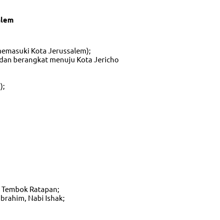
alem
memasuki Kota Jerussalem);
 dan berangkat menuju Kota Jericho
);
 & Tembok Ratapan;
brahim, Nabi Ishak;