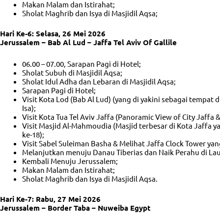
Makan Malam dan Istirahat;
Sholat Maghrib dan Isya di Masjidil Aqsa;
Hari Ke-6: Selasa, 26 Mei 2026
Jerussalem – Bab Al Lud – Jaffa Tel Aviv Of Gallile
06.00 – 07.00, Sarapan Pagi di Hotel;
Sholat Subuh di Masjidil Aqsa;
Sholat Idul Adha dan Lebaran di Masjidil Aqsa;
Sarapan Pagi di Hotel;
Visit Kota Lod (Bab Al Lud) (yang di yakini sebagai tempat
Isa);
Visit Kota Tua Tel Aviv Jaffa (Panoramic View of City Jaffa &
Visit Masjid Al-Mahmoudia (Masjid terbesar di Kota Jaffa
ke-18);
Visit Sabel Suleiman Basha & Melihat Jaffa Clock Tower yan
Melanjutkan menuju Danau Tiberias dan Naik Perahu di Laut
Kembali Menuju Jerussalem;
Makan Malam dan Istirahat;
Sholat Maghrib dan Isya di Masjidil Aqsa.
Hari Ke-7: Rabu, 27 Mei 2026
Jerussalem – Border Taba – Nuweiba Egypt