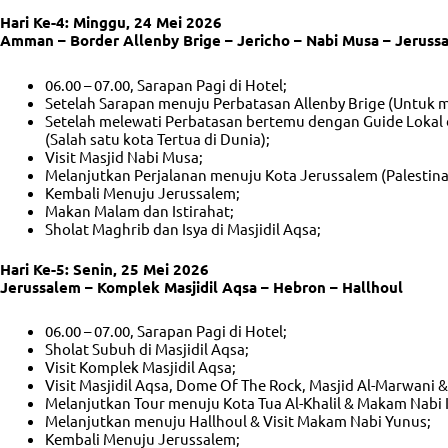
Hari Ke-4: Minggu, 24 Mei 2026
Amman – Border Allenby Brige – Jericho – Nabi Musa – Jeruss
06.00 – 07.00, Sarapan Pagi di Hotel;
Setelah Sarapan menuju Perbatasan Allenby Brige (Untuk 
Setelah melewati Perbatasan bertemu dengan Guide Lokal
(Salah satu kota Tertua di Dunia);
Visit Masjid Nabi Musa;
Melanjutkan Perjalanan menuju Kota Jerussalem (Palestina
Kembali Menuju Jerussalem;
Makan Malam dan Istirahat;
Sholat Maghrib dan Isya di Masjidil Aqsa;
Hari Ke-5: Senin, 25 Mei 2026
Jerussalem – Komplek Masjidil Aqsa – Hebron – Hallhoul
06.00 – 07.00, Sarapan Pagi di Hotel;
Sholat Subuh di Masjidil Aqsa;
Visit Komplek Masjidil Aqsa;
Visit Masjidil Aqsa, Dome Of The Rock, Masjid Al-Marwani
Melanjutkan Tour menuju Kota Tua Al-Khalil & Makam Nabi I
Melanjutkan menuju Hallhoul & Visit Makam Nabi Yunus;
Kembali Menuju Jerussalem;