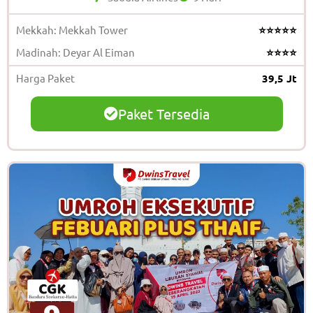
Mekkah: Mekkah Tower
⭐⭐⭐⭐⭐
Madinah: Deyar Al Eiman
⭐⭐⭐⭐
Harga Paket
39,5 Jt
Paket Tersedia