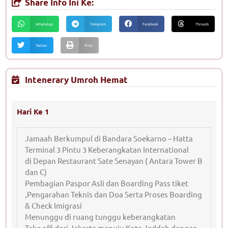
Share Info Ini Ke:
WhatsApp
Telegram
Facebook
Threads
Twitter
Print
Intenerary Umroh Hemat
Hari Ke 1
Jamaah Berkumpul di Bandara Soekarno – Hatta
Terminal 3 Pintu 3 Keberangkatan International
di Depan Restaurant Sate Senayan ( Antara Tower B
dan C)
Pembagian Paspor Asli dan Boarding Pass tiket
,Pengarahan Teknis dan Doa Serta Proses Boarding
& Check Imigrasi
Menunggu di ruang tunggu keberangkatan
Take off dari Jakarta menuju Kota Jeddah dengan