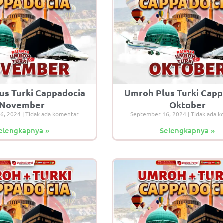
us Turki Cappadocia
Umroh Plus Turki Capp
November
Oktober
16, 2024
Tidak ada komentar
September 16, 2024
Tidak ada k
elengkapnya »
Selengkapnya »