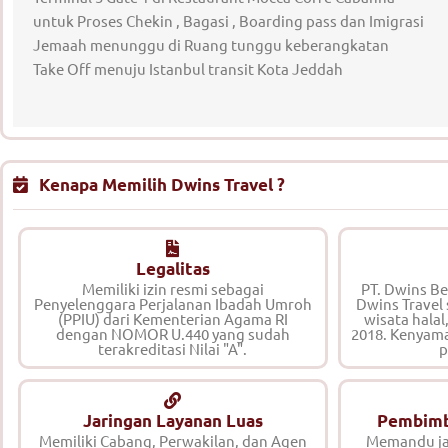
untuk Proses Chekin , Bagasi , Boarding pass dan Imigrasi
Jemaah menunggu di Ruang tunggu keberangkatan
Take Off menuju Istanbul transit Kota Jeddah
Kenapa Memilih Dwins Travel ?
Legalitas
Memiliki izin resmi sebagai
PT. Dwins B
Penyelenggara Perjalanan Ibadah Umroh
Dwins Travel
(PPIU) dari Kementerian Agama RI
wisata halal
dengan NOMOR U.440 yang sudah
2018. Kenyam
terakreditasi Nilai "A".
p
Jaringan Layanan Luas
Pembimb
Memiliki Cabang, Perwakilan, dan Agen
Memandu ja