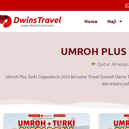
Lewati
ke
konten
Home
Haji
UMROH PLUS 
Qatar Airways
Umroh Plus Turki Cappadocia 2025 bersama Travel Sunnah Dwins Tr
dan wisata jad