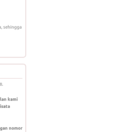
a, sehingga
8.
lan kami
isata
gan nomor