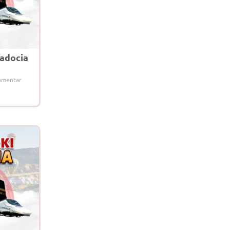
adocia
omentar