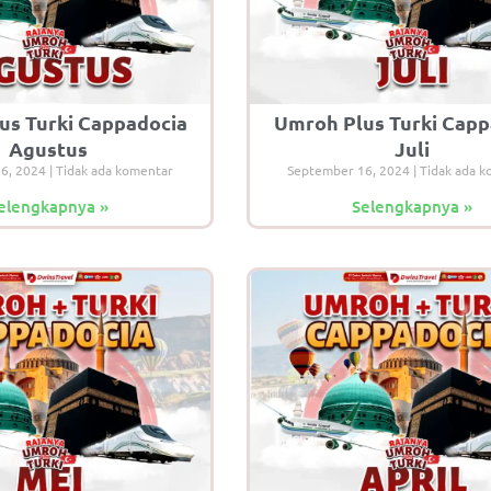
us Turki Cappadocia
Umroh Plus Turki Capp
Agustus
Juli
16, 2024
Tidak ada komentar
September 16, 2024
Tidak ada k
elengkapnya »
Selengkapnya »