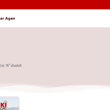
tar Agen
as “A” ibadah