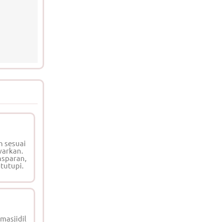
n sesuai
warkan.
nsparan,
 tutupi.
masjidil