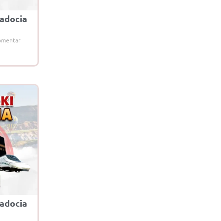
adocia
omentar
adocia