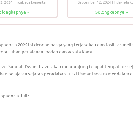
12, 2024
Tidak ada komentar
September 12, 2024
Tidak ada k
elengkapnya »
Selengkapnya »
padocia 2025 ini dengan harga yang terjangkau dan fasilitas mel
kebutuhan perjalanan ibadah dan wisata Kamu.
Travel Sunnah Dwins Travel akan mengunjung tempat-tempat bersej
tkan pelajaran sejarah peradaban Turki Usmani secara mendalam 
ppadocia Juli :