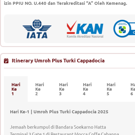
izin PPIU NO. U.440 dan Terakreditasi “A” Oleh Kemenag.
Itinerary Umroh Plus Turki Cappadocia
Hari
Hari
Hari
Hari
Hari
Ha
Ke
Ke
Ke
Ke
Ke
K
1
2
3
4
5
6
Hari Ke-1 | Umroh Plus Turki Cappadocia 2025
Jemaah berkumpul di Bandara Soekarno Hatta
Terminal 3 Gate 1 di Restaurant Mocca Coffe Cabanna