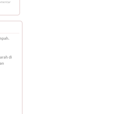
omentar
impah.
arah di
dan