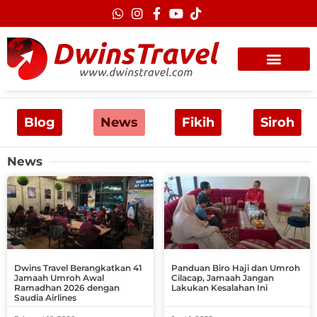
Lewati
ke
konten
Blog
News
Fikih
Siroh
News
Page
Page
Page
Page
Page
Dwins Travel Berangkatkan 41
Panduan Biro Haji dan Umroh
Jamaah Umroh Awal
Cilacap, Jamaah Jangan
Ramadhan 2026 dengan
Lakukan Kesalahan Ini
Saudia Airlines