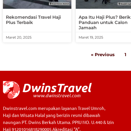
Rekomendasi Travel Haji
Apa Itu Haji Plus? Berik
Plus Terbaik
Panduan untuk Calon
Jamaah
Maret 20, 2025
Maret 19, 2025
« Previous
1
Dwinstravel.com merupakan layanan Travel Umroh,
Haji dan Wisata Halal yang berizin resmi dibawah
naungan PT. Dwins Berkah Utama. PPIU NO. U.440 & Izin
Haji 91201016818290005 Akreditasi “A”.