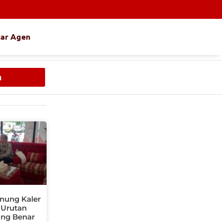
tar Agen
h
nung Kaler
 Urutan
ng Benar