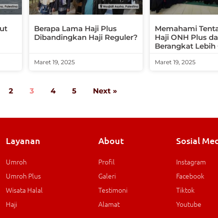
ut
Berapa Lama Haji Plus
Memahami Tenta
Dibandingkan Haji Reguler?
Haji ONH Plus da
Berangkat Lebih
Maret 19, 2025
Maret 19, 2025
2
3
4
5
Next »
Layanan
About
Sosial Me
Umroh
Profil
Instagram
Umroh Plus
Galeri
Facebook
Wisata Halal
Testimoni
Tiktok
Haji
Alamat
Youtube