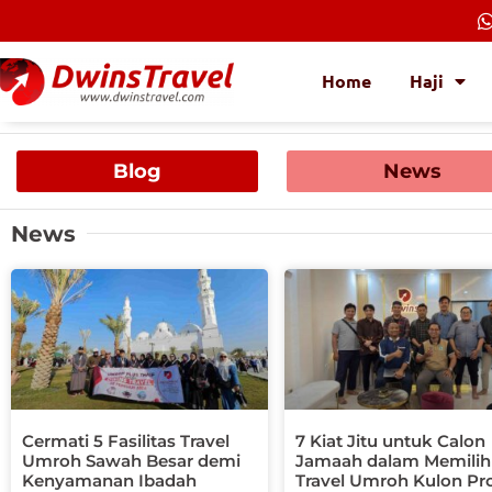
Lewati
ke
konten
Home
Haji
Blog
News
News
Pa
Cermati 5 Fasilitas Travel
7 Kiat Jitu untuk Calon
Umroh Sawah Besar demi
Jamaah dalam Memilih
Kenyamanan Ibadah
Travel Umroh Kulon Pr