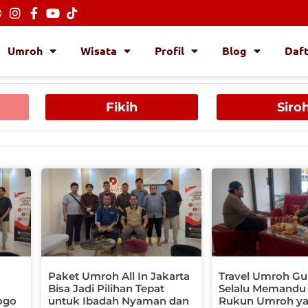
Umroh
Wisata
Profil
Blog
Daf
Fikih
Siro
ge
Page
Page
Page
Page
Paket Umroh All In Jakarta
Travel Umroh Gu
Bisa Jadi Pilihan Tepat
Selalu Memandu
ogo
untuk Ibadah Nyaman dan
Rukun Umroh ya