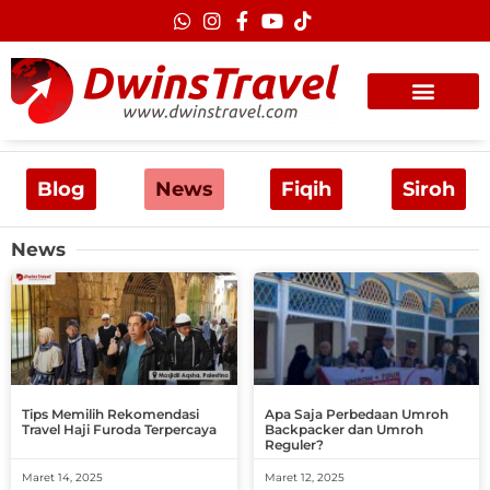
Lewati
ke
konten
Blog
News
Fiqih
Siroh
News
Page
Page
Page
Page
Page
Tips Memilih Rekomendasi
Apa Saja Perbedaan Umroh
Travel Haji Furoda Terpercaya
Backpacker dan Umroh
Reguler?
Maret 14, 2025
Maret 12, 2025