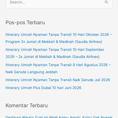
C
a
r
Pos-pos Terbaru
i
u
Itinerary Umrah Nyaman Tanpa Transit 10 Hari Oktober 2026 –
n
Program 2x Jumat di Mekkah & Madinah (Saudia Airlines)
t
Itinerary Umrah Nyaman Tanpa Transit 10 Hari September
u
2026 – 2x Jumat di Mekkah & Madinah (Saudia Airlines)
k
Itinerary Umrah Nyaman Tanpa Transit 9 Hari Agustus 2026 –
:
Naik Garuda Langsung Jeddah
Itinerary Umroh Nyaman Tanpa Transit Naik Garuda Juli 2026
Itinerary Umrah Plus Dubai 10 hari Juni 2026
Komentar Terbaru
Destinasi Wisata Turki Ini Wajib Kamu Ampiri, Kalau Gak Nyesel