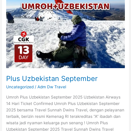
September
Plus Uzbekistan September
Uncategorized
/
Adm Dw Travel
Umroh Plus Uzbekistan September 2025 Uzbekistan Airways
14 Hari Ticket Confirmed Umroh Plus Uzbekistan September
2025 bersama Travel Sunnah Dwins Travel, dengan pelayanan
terbaik, berizin resmi Kemenag RI terakreditas “A” ibadah dan
wisata jadi nyaman keluarga pun senang ! Umroh Plus
Uzbekistan September 2025 Travel Sunnah Dwins Travel