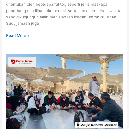
ditentukan oleh beberapa faktor, seperti jenis maskapai
penerbangan, pilihan akomodasi, serta jumlah destinasi wisata
yang dikunjungi. Selain menjalankan ibadah umroh di Tanah
Suci, jamaah juga
Read More »
Apa
Itu
Umroh
Reguler?
Cari
Tahu
Biaya,
Perbedaan,
dan
Cara
Daftarnya